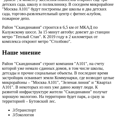
детских сада, школу и поликлинику. В соседнем микрорайоне
"Москва А101" будут построены две школы и два детских
сада, торгово-развлекательный центр с фитнес-клубом,
пожарное депо.
Район "Скандинавия" строится в 6,5 км от МКАД по
Калужскому шоссе. За 15 минут автобус довезет до станции
метро "Теплый Стан". К 2019 году в 2 километрах от
комплекса откроют метро "Столбово".
Наше мнение
Район "Скандинавия" строит компания "А101", на счету
которой уже немало сданных домов, в том числе школы,
детсады и прочие социальные объекты. В последнее время
застройщик осваивает земли Коммунарки, где возводит целые
микрорайоны – "Москва А101", "Зеленая линия" и "Квартал
А101". В некоторых из них уже давно живут люди. К
развитой инфраструктуре жители "Скандинавии" получат
хорошую экологию. На территории будет парк, а сразу за
территорией – Бутовский лес.
3/5
транспорт
3/5
экология