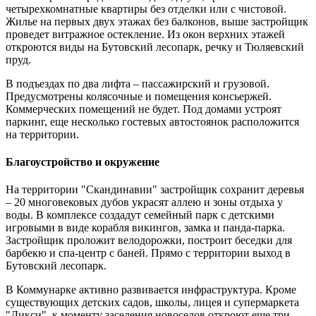
четырехкомнатные квартиры без отделки или с чистовой.
Жилье на первых двух этажах без балконов, выше застройщик
проведет витражное остекление. Из окон верхних этажей
откроются виды на Бутовский лесопарк, речку и Тюляевский
пруд.
В подъездах по два лифта – пассажирский и грузовой.
Предусмотрены колясочные и помещения консьержей.
Коммерческих помещений не будет. Под домами устроят
паркинг, еще несколько гостевых автостоянок расположится
на территории.
Благоустройство и окружение
На территории "Скандинавии" застройщик сохранит деревья
– 20 многовековых дубов украсят аллею и зоны отдыха у
воды. В комплексе создадут семейный парк с детскими
игровыми в виде корабля викингов, замка и панда-парка.
Застройщик проложит велодорожки, построит беседки для
барбекю и спа-центр с баней. Прямо с территории выход в
Бутовский лесопарк.
В Коммунарке активно развивается инфраструктура. Кроме
существующих детских садов, школы, лицея и супермаркета
"Дикси", к моменту заселения новоселов откроют еще три