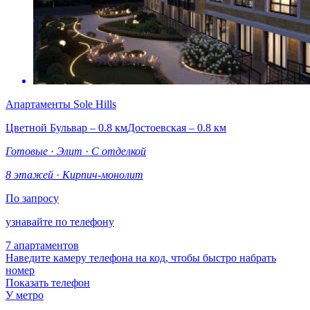
Апартаменты Sole Hills
Цветной Бульвар – 0.8 км
Достоевская – 0.8 км
Готовые
·
Элит
·
С отделкой
8 этажей
·
Кирпич-монолит
По запросу
узнавайте по телефону
7 апартаментов
Наведите камеру телефона на код, чтобы быстро набрать
номер
Показать телефон
У метро