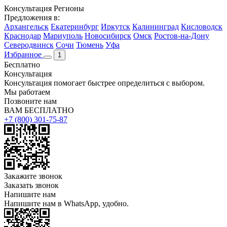
Консультация
Регионы
Предложения в:
Архангельск
Екатеринбург
Иркутск
Калининград
Кисловодск
Краснодар
Мариуполь
Новосибирск
Омск
Ростов-на-Дону
Северодвинск
Сочи
Тюмень
Уфа
Избранное
1
Бесплатно
Консультация
Консультация помогает быстрее определиться с выбором.
Мы работаем
Позвоните нам
ВАМ БЕСПЛАТНО
+7 (800) 301-75-87
Закажите звонок
Заказать звонок
Напишите нам
Напишите нам в WhatsApp, удобно.