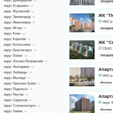
округ Домодедово
ПРОВЕР
округ Егорьевск
округ Жуковский
ЖК "П
округ Звенигород
НАО р
округ Ивантеевка
округ Истра
ПРОВЕР
округ Клин
округ Королёв
ЖК "С
округ Котельники
СВАО 
округ Красногорск
округ Лобня
ПРОВЕР
округ Лосино-Петровский
округ Лыткарино
Апарт
округ Люберцы
НАО р
округ Мытищи
Ипотека
округ Орехово-Зуево
округ Подольск
округ Реутов
Апарт
округ Серпухов
округ 
округ Солнечногорск
Ипотека
округ Химки