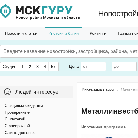
Новострой
Новости и статьи
Ипотеки и банки
Рейтинги
Тайный по
Цена
-
Студия
1
2
3
4
5+
Ипотечные банки
Металли
Людей интересует
С акциями-скидками
Металлинвестб
Проверенные
С ипотекой
С рассрочкой
Ипотечная программа
Самые дешевые