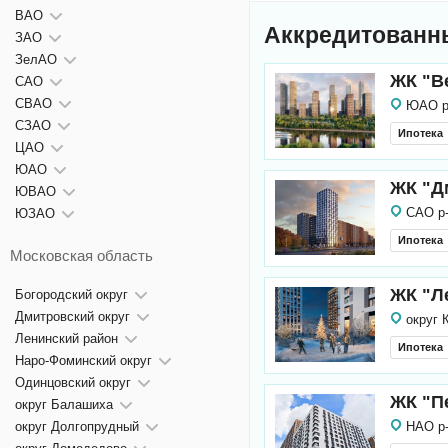
ВАО
Аккредитованн
ЗАО
ЗелАО
ЖК "В
САО
СВАО
ЮАО р
СЗАО
Ипотека
ЦАО
ЮАО
ЖК "Д
ЮВАО
САО р
ЮЗАО
Ипотека
Московская область
ЖК "Л
Богородский округ
Дмитровский округ
округ 
Ленинский район
Ипотека
Наро-Фоминский округ
Одинцовский округ
ЖК "П
округ Балашиха
округ Долгопрудный
НАО р