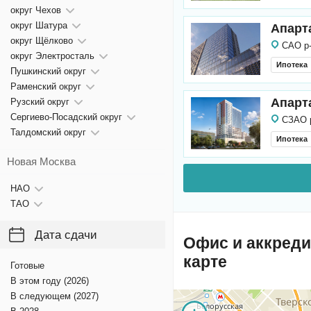
округ Чехов
округ Шатура
Апарт
округ Щёлково
САО р
округ Электросталь
Ипотека
Пушкинский округ
Раменский округ
Апарт
Рузский округ
Сергиево-Посадский округ
СЗАО 
Талдомский округ
Ипотека
Новая Москва
НАО
ТАО
Дата сдачи
Офис и аккред
карте
Готовые
В этом году (2026)
В следующем (2027)