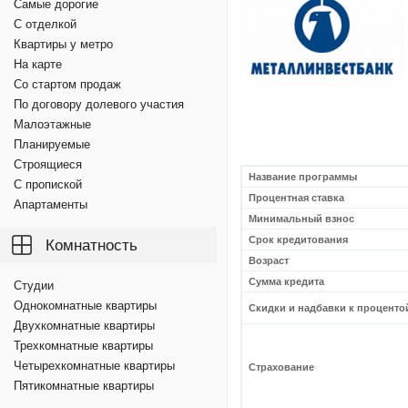
Самые дорогие
С отделкой
Квартиры у метро
На карте
Со стартом продаж
По договору долевого участия
Малоэтажные
Планируемые
Строящиеся
Название программы
С пропиской
Процентная ставка
Апартаменты
Минимальный взнос
Срок кредитования
Комнатность
Возраст
Сумма кредита
Студии
Однокомнатные квартиры
Скидки и надбавки к проценто
Двухкомнатные квартиры
Трехкомнатные квартиры
Четырехкомнатные квартиры
Страхование
Пятикомнатные квартиры