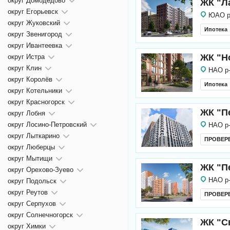
округ Домодедово
ЖК "Л
округ Егорьевск
ЮАО р
округ Жуковский
Ипотека
округ Звенигород
округ Ивантеевка
ЖК "Н
округ Истра
округ Клин
НАО р
округ Королёв
Ипотека
округ Котельники
округ Красногорск
ЖК "П
округ Лобня
округ Лосино-Петровский
НАО р
округ Лыткарино
ПРОВЕР
округ Люберцы
округ Мытищи
ЖК "П
округ Орехово-Зуево
НАО р
округ Подольск
округ Реутов
ПРОВЕР
округ Серпухов
округ Солнечногорск
ЖК "С
округ Химки