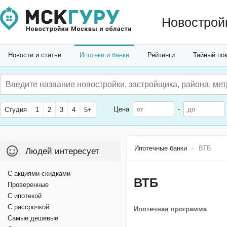
Новострой
Новости и статьи
Ипотеки и банки
Рейтинги
Тайный по
Цена
-
Студия
1
2
3
4
5+
Ипотечные банки
ВТБ
Людей интересует
С акциями-скидками
ВТБ
Проверенные
С ипотекой
С рассрочкой
Ипотечная программа
Самые дешевые