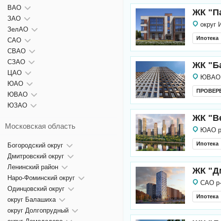
ВАО
ЖК "П
ЗАО
округ 
ЗелАО
Ипотека
САО
СВАО
СЗАО
ЖК "Б
ЦАО
ЮВАО 
ЮАО
ПРОВЕР
ЮВАО
ЮЗАО
ЖК "В
Московская область
ЮАО р
Ипотека
Богородский округ
Дмитровский округ
Ленинский район
ЖК "Д
Наро-Фоминский округ
САО р
Одинцовский округ
Ипотека
округ Балашиха
округ Долгопрудный