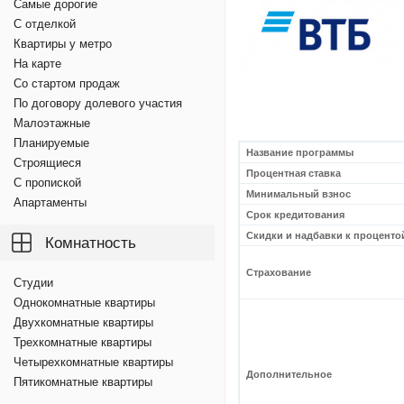
Самые дорогие
С отделкой
Квартиры у метро
На карте
Со стартом продаж
По договору долевого участия
Малоэтажные
Планируемые
Название программы
Строящиеся
Процентная ставка
С пропиской
Минимальный взнос
Апартаменты
Срок кредитования
Скидки и надбавки к проценто
Комнатность
Страхование
Студии
Однокомнатные квартиры
Двухкомнатные квартиры
Трехкомнатные квартиры
Четырехкомнатные квартиры
Дополнительное
Пятикомнатные квартиры