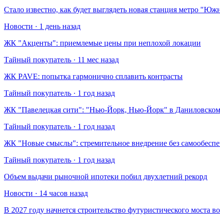
Стало известно, как будет выглядеть новая станция метро "Ю
Новости · 1 день назад
​ЖК "Акценты": приемлемые цены при неплохой локации
Тайный покупатель · 11 мес назад
​ЖК PAVE: попытка гармонично сплавить контрасты
Тайный покупатель · 1 год назад
​ЖК "Павелецкая сити": "Нью-Йорк, Нью-Йорк" в Даниловском
Тайный покупатель · 1 год назад
​ЖК "Новые смыслы": стремительное внедрение без самообесп
Тайный покупатель · 1 год назад
Объем выдачи рыночной ипотеки побил двухлетний рекорд
Новости · 14 часов назад
В 2027 году начнется строительство футуристического моста в