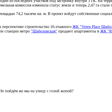
один из последних участков под застройку внутри ТТК
. На тер
емельная комиссия изменила статус земли и теперь 2,47 га стали
щадью 74,2 тысячи кв. м. В проект войдут собственные социальн
в перспективе строительство 16-этажного
ЖК "Veren Place Шабо
зле станции метро
"Шаболовская
"
продают апартаменты в
ЖК "Re
Не пойдём же мы на улицу с голой жопой?