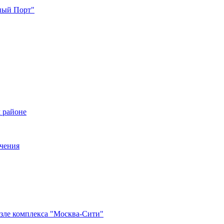
жный Порт"
 районе
ечения
озле комплекса "Москва-Сити"