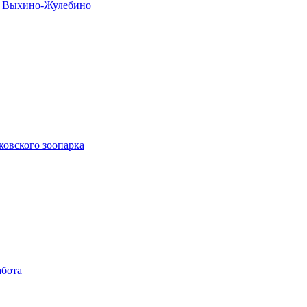
не Выхино-Жулебино
ковского зоопарка
абота