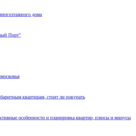
многоэтажного дома
жный Порт"
дмосковья
абаритным квартирам, стоит ли покупать
уктивные особенности и планировка квартир, плюсы и минусы