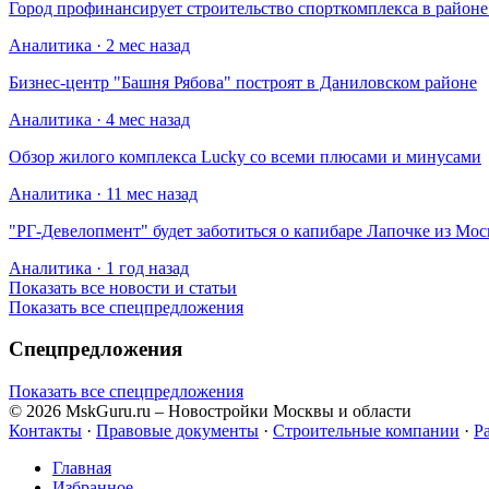
Город профинансирует строительство спорткомплекса в райо
Аналитика · 2 мес назад
Бизнес-центр "Башня Рябова" построят в Даниловском районе
Аналитика · 4 мес назад
Обзор жилого комплекса Lucky со всеми плюсами и минусами
Аналитика · 11 мес назад
​"РГ-Девелопмент" будет заботиться о капибаре Лапочке из Мос
Аналитика · 1 год назад
Показать все новости и статьи
Показать все спецпредложения
Спецпредложения
Показать все спецпредложения
© 2026 MskGuru.ru
– Новостройки Москвы и области
Контакты
·
Правовые документы
·
Строительные компании
·
Р
Главная
Избранное