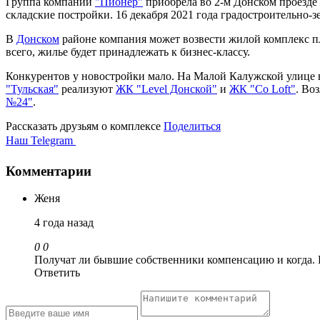
Группа компаний
"Пионер"
приобрела во 2-м Донском проезде 
складские постройки. 16 декабря 2021 года градостроительно-з
В
Донском
районе компания может возвести жилой комплекс пло
всего, жилье будет принадлежать к бизнес-классу.
Конкурентов у новостройки мало. На Малой Калужской улице 
"Тульская"
реализуют
ЖК "Level Донской"
и
ЖК "Co Loft"
. Во
№24"
.
Рассказать друзьям о комплексе
Поделиться
Наш Telegram
Комментарии
Женя
4 года назад
0
0
Получат ли бывшие собственники компенсацию и когда. 
Ответить