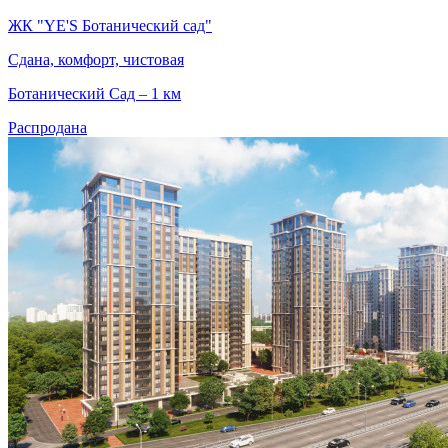
ЖК "YE'S Ботанический сад"
Сдана, комфорт, чистовая
Ботанический Сад – 1 км
Распродана