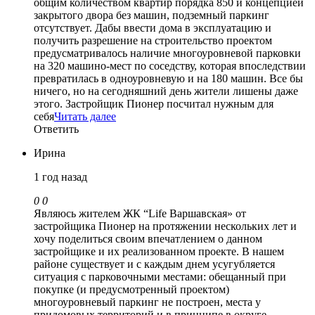
общим количеством квартир порядка 850 и концепцией
закрытого двора без машин, подземный паркинг
отсутствует. Дабы ввести дома в эксплуатацию и
получить разрешение на строительство проектом
предусматривалось наличие многоуровневой парковки
на 320 машино-мест по соседству, которая впоследствии
превратилась в одноуровневую и на 180 машин. Все бы
ничего, но на сегодняшний день жители лишены даже
этого. Застройщик Пионер посчитал нужным для
себя
Читать далее
Ответить
Ирина
1 год назад
0
0
Являюсь жителем ЖК “Life Варшавская» от
застройщика Пионер на протяжении нескольких лет и
хочу поделиться своим впечатлением о данном
застройщике и их реализованном проекте. В нашем
районе существует и с каждым днем усугубляется
ситуация с парковочными местами: обещанный при
покупке (и предусмотренный проектом)
многоуровневый паркинг не построен, места у
придомовых территорий и в принципе в округе