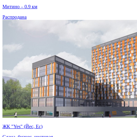
Митино – 0.9 км
Распродана
ЖК "Yes" (Йес, Ес)
Сдана, бизнес, чистовая