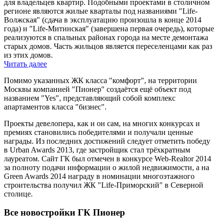
для владельцев квартир. Подобными проектами в столичном
регионе являются жилые кварталы под названиями "Life-
Волжская" (сдача в эксплуатацию произошла в конце 2014
года) и "Life-Митинская" (завершена первая очередь), которые
реализуются в спальных районах города на месте демонтажа
старых домов. Часть жильцов является переселенцами как раз
из этих домов.
Читать далее
Помимо указанных ЖК класса "комфорт", на территории
Москвы компанией "Пионер" создаётся ещё объект под
названием "Yes", представляющий собой комплекс
апартаментов класса "бизнес".
Проекты девелопера, как и он сам, на многих конкурсах и
премиях становились победителями и получали ценные
награды. Из последних достижений следует отметить победу
в Urban Awards 2013, где застройщик стал трёхкратным
лауреатом. Сайт ГК был отмечен в конкурсе Web-Realtor 2014
за полноту подачи информации о жилой недвижимости, а на
Green Awards 2014 награду в номинации многоэтажного
строительства получил ЖК "Life-Приморский" в Северной
столице.
Все новостройки ГК Пионер