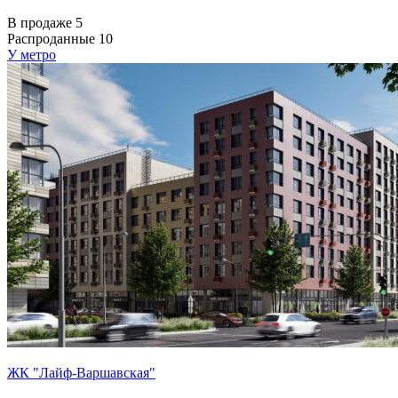
В продаже
5
Распроданные
10
У метро
ЖК "Лайф-Варшавская"