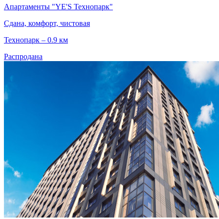
Апартаменты "YE'S Технопарк"
Сдана, комфорт, чистовая
Технопарк – 0.9 км
Распродана