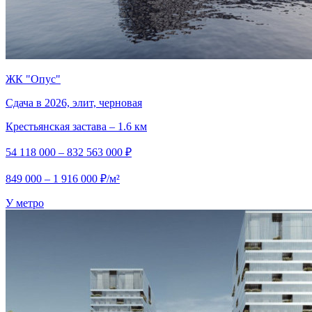
ЖК "Опус"
Сдача в 2026, элит, черновая
Крестьянская застава – 1.6 км
54 118 000 – 832 563 000 ₽
849 000 – 1 916 000 ₽/м²
У метро