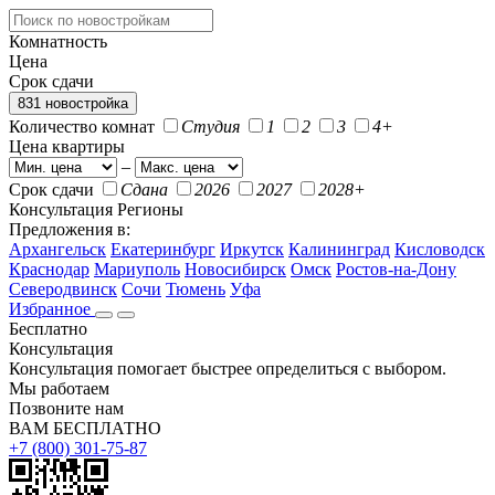
Комнатность
Цена
Срок сдачи
831 новостройка
Количество комнат
Студия
1
2
3
4+
Цена квартиры
–
Срок сдачи
Сдана
2026
2027
2028+
Консультация
Регионы
Предложения в:
Архангельск
Екатеринбург
Иркутск
Калининград
Кисловодск
Краснодар
Мариуполь
Новосибирск
Омск
Ростов-на-Дону
Северодвинск
Сочи
Тюмень
Уфа
Избранное
Бесплатно
Консультация
Консультация помогает быстрее определиться с выбором.
Мы работаем
Позвоните нам
ВАМ БЕСПЛАТНО
+7 (800) 301-75-87