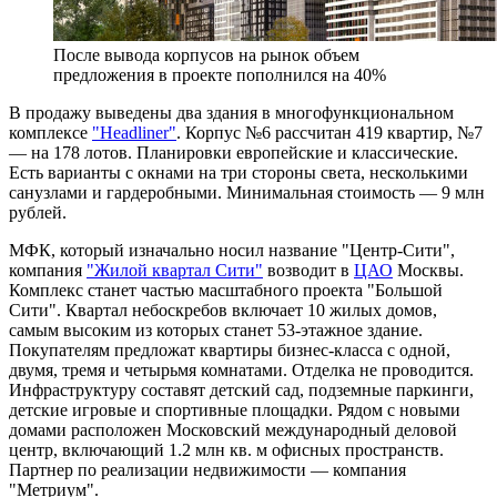
После вывода корпусов на рынок объем
предложения в проекте пополнился на 40%
В продажу выведены два здания в многофункциональном
комплексе
"Headliner"
. Корпус №6 рассчитан 419 квартир, №7
— на 178 лотов. Планировки европейские и классические.
Есть варианты с окнами на три стороны света, несколькими
санузлами и гардеробными. Минимальная стоимость — 9 млн
рублей.
МФК, который изначально носил название "Центр-Сити",
компания
"Жилой квартал Сити"
возводит в
ЦАО
Москвы.
Комплекс станет частью масштабного проекта "Большой
Сити". Квартал небоскребов включает 10 жилых домов,
самым высоким из которых станет 53-этажное здание.
Покупателям предложат квартиры бизнес-класса с одной,
двумя, тремя и четырьмя комнатами. Отделка не проводится.
Инфраструктуру составят детский сад, подземные паркинги,
детские игровые и спортивные площадки. Рядом с новыми
домами расположен Московский международный деловой
центр, включающий 1.2 млн кв. м офисных пространств.
Партнер по реализации недвижимости — компания
"Метриум".