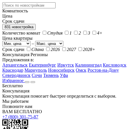
Комнатность
Цена
Срок сдачи
831 новостройка
Количество комнат
Студия
1
2
3
4+
Цена квартиры
–
Срок сдачи
Сдана
2026
2027
2028+
Консультация
Регионы
Предложения в:
Архангельск
Екатеринбург
Иркутск
Калининград
Кисловодск
Краснодар
Мариуполь
Новосибирск
Омск
Ростов-на-Дону
Северодвинск
Сочи
Тюмень
Уфа
Избранное
Бесплатно
Консультация
Консультация помогает быстрее определиться с выбором.
Мы работаем
Позвоните нам
ВАМ БЕСПЛАТНО
+7 (800) 301-75-87