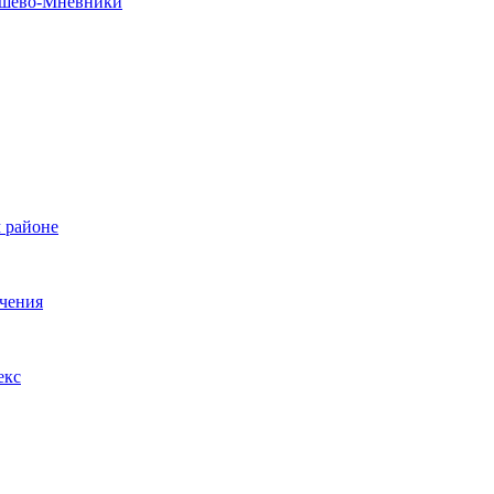
рошево-Мневники
 районе
ечения
екс