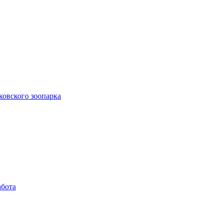
ковского зоопарка
абота