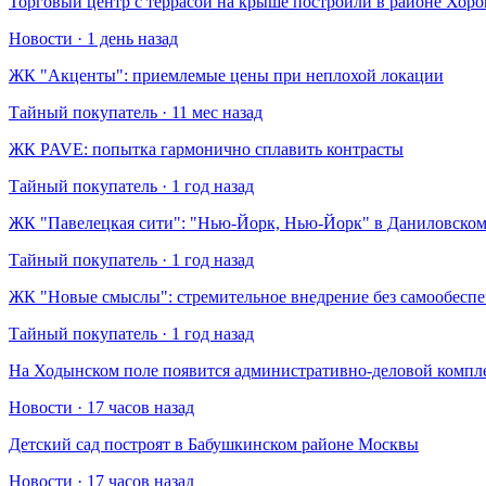
Торговый центр с террасой на крыше построили в районе Хо
Новости · 1 день назад
​ЖК "Акценты": приемлемые цены при неплохой локации
Тайный покупатель · 11 мес назад
​ЖК PAVE: попытка гармонично сплавить контрасты
Тайный покупатель · 1 год назад
​ЖК "Павелецкая сити": "Нью-Йорк, Нью-Йорк" в Даниловском
Тайный покупатель · 1 год назад
​ЖК "Новые смыслы": стремительное внедрение без самообесп
Тайный покупатель · 1 год назад
На Ходынском поле появится административно-деловой компл
Новости · 17 часов назад
Детский сад построят в Бабушкинском районе Москвы
Новости · 17 часов назад