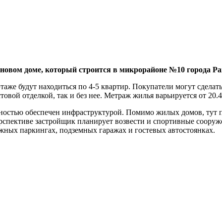
овом доме, который строится в микрорайоне №10 города Ра
аже будут находиться по 4-5 квартир. Покупатели могут сделать
товой отделкой, так и без нее. Метраж жилья варьируется от 20.4
ностью обеспечен инфраструктурой. Помимо жилых домов, тут п
ерспективе застройщик планирует возвести и спортивные сооруж
жных паркингах, подземных гаражах и гостевых автостоянках.