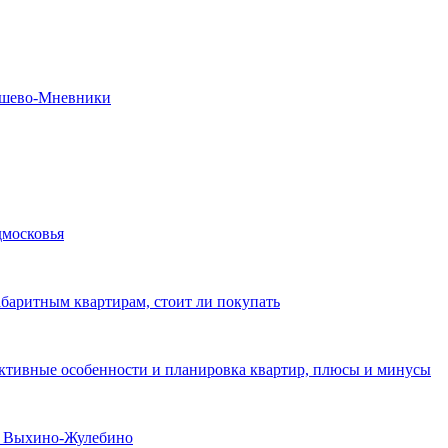
рошево-Мневники
дмосковья
абаритным квартирам, стоит ли покупать
уктивные особенности и планировка квартир, плюсы и минусы
не Выхино-Жулебино