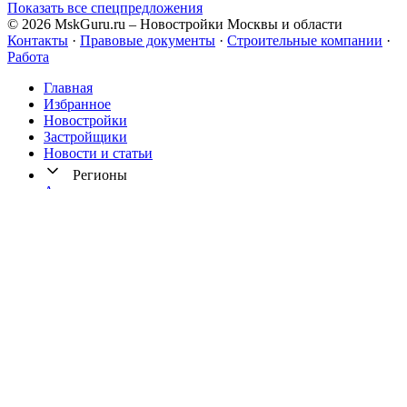
Показать все спецпредложения
© 2026 MskGuru.ru
– Новостройки Москвы и области
Контакты
·
Правовые документы
·
Строительные компании
·
Работа
Главная
Избранное
Новостр ойки
Застройщики
Новости и статьи
Регионы
Архангельск
Екатеринбург
Иркутск
Калининград
Кисловодск
Краснодар
Мариуполь
Новосибирск
Омск
Ростов-на-Дону
Северодвинск
Сочи
Уфа