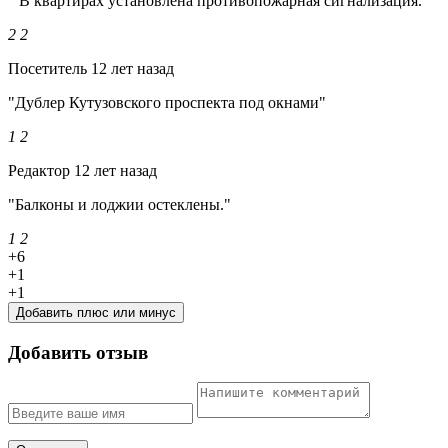
" В квартирах установлена противопожарная сигнализация."
2
2
Посетитель
12 лет назад
"Дублер Кутузовского проспекта под окнами"
1
2
Редактор
12 лет назад
"Балконы и лоджии остеклены."
1
2
+6
+1
+1
Добавить плюс или минус
Добавить отзыв