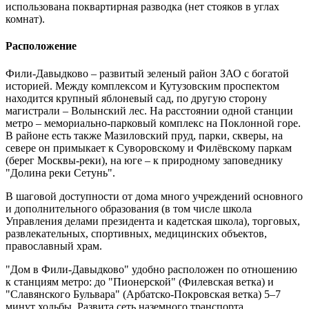
использована поквартирная разводка (нет стояков в углах
комнат).
Расположение
Фили-Давыдково – развитый зеленый район ЗАО с богатой
историей. Между комплексом и Кутузовским проспектом
находится крупный яблоневый сад, по другую сторону
магистрали – Волынский лес. На расстоянии одной станции
метро – мемориально-парковый комплекс на Поклонной горе.
В районе есть также Мазиловский пруд, парки, скверы, на
севере он примыкает к Суворовскому и Филёвскому паркам
(берег Москвы-реки), на юге – к природному заповеднику
"Долина реки Сетунь".
В шаговой доступности от дома много учреждений основного
и дополнительного образования (в том числе школа
Управления делами президента и кадетская школа), торговых,
развлекательных, спортивных, медицинских объектов,
православный храм.
"Дом в Фили-Давыдково" удобно расположен по отношению
к станциям метро: до "Пионерской" (Филевская ветка) и
"Славянского Бульвара" (Арбатско-Покровская ветка) 5–7
минут ходьбы. Развита сеть наземного транспорта.