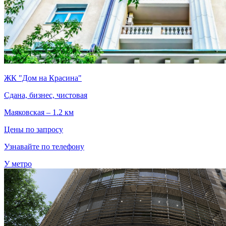
ЖК "Дом на Красина"
Сдана, бизнес, чистовая
Маяковская – 1.2 км
Цены по запросу
Узнавайте по телефону
У метро