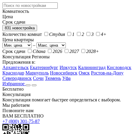
Комнатность
Цена
Срок сдачи
831 новостройка
Количество комнат
Студия
1
2
3
4+
Цена квартиры
–
Срок сдачи
Сдана
2026
2027
2028+
Консультация
Регионы
Предложения в:
Архангельск
Екатеринбург
Иркутск
Калининград
Кисловодск
Краснодар
Мариуполь
Новосибирск
Омск
Ростов-на-Дону
Северодвинск
Сочи
Тюмень
Уфа
Избранное
Бесплатно
Консультация
Консультация помогает быстрее определиться с выбором.
Мы работаем
Позвоните нам
ВАМ БЕСПЛАТНО
+7 (800) 301-75-87