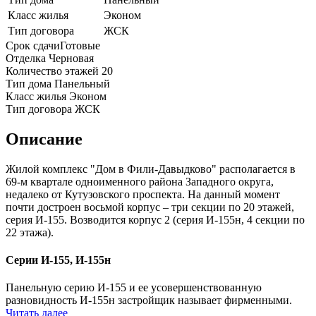
Класс жилья
Эконом
Тип договора
ЖСК
Срок сдачи
Готовые
Отделка
Черновая
Количество этажей
20
Тип дома
Панельный
Класс жилья
Эконом
Тип договора
ЖСК
Описание
Жилой комплекс "Дом в Фили-Давыдково" располагается в
69-м квартале одноименного района Западного округа,
недалеко от Кутузовского проспекта. На данный момент
почти достроен восьмой корпус – три секции по 20 этажей,
серия И-155. Возводится корпус 2 (серия И-155н, 4 секции по
22 этажа).
Серии И-155, И-155н
Панельную серию И-155 и ее усовершенствованную
разновидность И-155н застройщик называет фирменными.
Читать далее