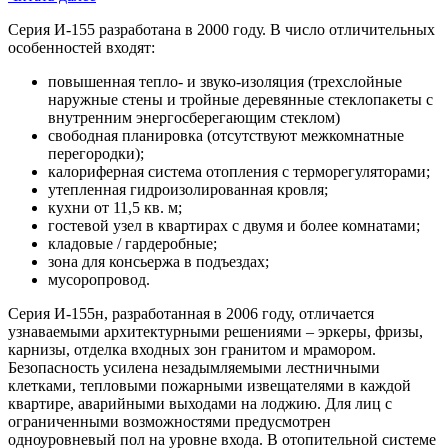
Серия И-155 разработана в 2000 году. В число отличительных
особенностей входят:
повышенная тепло- и звуко-изоляция (трехслойные
наружные стены и тройные деревянные стеклопакеты с
внутренним энергосберегающим стеклом)
свободная планировка (отсутствуют межкомнатные
перегородки);
калориферная система отопления с терморегуляторами;
утепленная гидроизолированная кровля;
кухни от 11,5 кв. м;
гостевой узел в квартирах с двумя и более комнатами;
кладовые / гардеробные;
зона для консьержа в подъездах;
мусоропровод.
Серия И-155н, разработанная в 2006 году, отличается
узнаваемыми архитектурными решениями – эркеры, фризы,
карнизы, отделка входных зон гранитом и мрамором.
Безопасность усилена незадымляемыми лестничными
клетками, тепловыми пожарными извещателями в каждой
квартире, аварийными выходами на лоджию. Для лиц с
ограниченными возможностями предусмотрен
одноуровневый пол на уровне входа. В отопительной системе