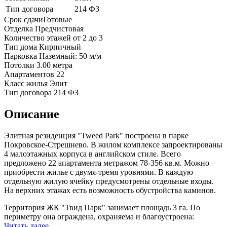
Тип договора
214 ФЗ
Срок сдачи
Готовые
Отделка
Предчистовая
Количество этажей
от 2 до 3
Тип дома
Кирпичный
Парковка
Наземный: 50 м/м
Потолки
3.00 метра
Апартаментов
22
Класс жилья
Элит
Тип договора
214 ФЗ
Описание
Элитная резиденция "Tweed Park" построена в парке
Покровское-Стрешнево. В жилом комплексе запроектированы
4 малоэтажных корпуса в английском стиле. Всего
предложено 22 апартамента метражом 78-356 кв.м. Можно
приобрести жилье с двумя-тремя уровнями. В каждую
отдельную жилую ячейку предусмотрены отдельные входы.
На верхних этажах есть возможность обустройства каминов.
Территория ЖК "Твид Парк" занимает площадь 3 га. По
периметру она ограждена, охраняема и благоустроена:
Читать далее