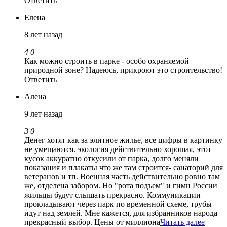
Ответить
Елена
8 лет назад
4
0
Как можно строить в парке - особо охраняемой
природной зоне? Надеюсь, прикроют это строительство!
Ответить
Алена
9 лет назад
3
0
Денег хотят как за элитное жилье, все цифры в картинку
не умещаются. экология действительно хорошая, этот
кусок аккуратно откусили от парка, долго меняли
показания и плакаты что же там строится- санаторий для
ветеранов и тп. Военная часть действительно ровно там
же, отделена забором. Но "рота подъем" и гимн России
жильцы будут слышать прекрасно. Коммуникации
прокладывают через парк по временной схеме, трубы
идут над землей. Мне кажется, для избранников народа
прекрасный выбор. Цены от миллиона
Читать далее