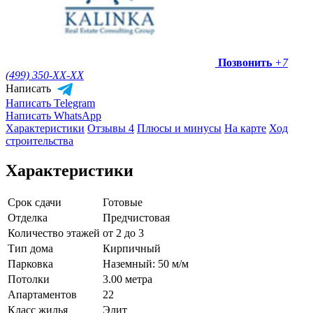
Позвонить
+7
(499) 350-
XX-XX
Написать
Написать Telegram
Написать WhatsApp
Характеристики
Отзывы 4
Плюсы и минусы
На карте
Ход
строительства
Характеристики
Срок сдачи
Готовые
Отделка
Предчистовая
Количество этажей
от 2 до 3
Тип дома
Кирпичный
Парковка
Наземный: 50 м/м
Потолки
3.00 метра
Апартаментов
22
Класс жилья
Элит