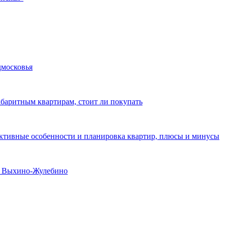
дмосковья
абаритным квартирам, стоит ли покупать
уктивные особенности и планировка квартир, плюсы и минусы
не Выхино-Жулебино