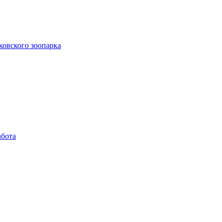
ковского зоопарка
абота