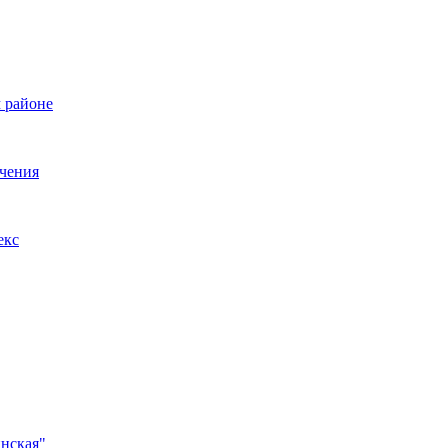
 районе
ечения
екс
инская"