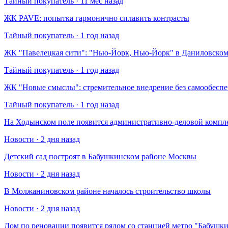
Тайный покупатель · 11 мес назад
​ЖК PAVE: попытка гармонично сплавить контрасты
Тайный покупатель · 1 год назад
​ЖК "Павелецкая сити": "Нью-Йорк, Нью-Йорк" в Даниловском
Тайный покупатель · 1 год назад
​ЖК "Новые смыслы": стремительное внедрение без самообесп
Тайный покупатель · 1 год назад
На Ходынском поле появится административно-деловой компл
Новости · 2 дня назад
Детский сад построят в Бабушкинском районе Москвы
Новости · 2 дня назад
В Молжаниновском районе началось строительство школы
Новости · 2 дня назад
Дом по реновации появится рядом со станцией метро "Бабушк