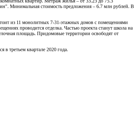
хкомнатных квартир. Метраж жилья – от 33.23 до 75.3
рин". Минимальная стоимость предложения – 6.7 млн рублей. В
тоит из 11 монолитных 7-31-этажных домов с помещениями
мещениях проводится отделка. Частью проекта станут школа на
гулочная площадь. Придомовые территории освободят от
я в третьем квартале 2020 года.