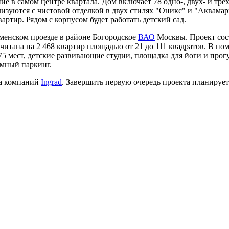
е в самом центре квартала. Дом включает 78 одно-, двух- и тре
лизуются с чистовой отделкой в двух стилях "Оникс" и "Аквама
артир. Рядом с корпусом будет работать детский сад.
менском проезде в районе Богородское
ВАО
Москвы. Проект сос
читана на 2 468 квартир площадью от 21 до 111 квадратов. В по
5 мест, детские развивающие студии, площадка для йоги и про
емный паркинг.
па компаний
Ingrad
. Завершить первую очередь проекта планируетс