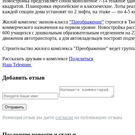
Новостройка представляет собой монолитное 7-14 этажное здани
квадратов. Планировки европейские и классические. Лоты реа
каждой секции дома установят по 2 лифта, на этаже — по 4-5 кв
Жилой комплекс эконом-класса
"Преображение"
строится в Тю
коммерческого назначения на первом уровне. Новостройка расс
600 учащихся с дошкольным образовательным отделением на 27
движения автотранспорта, а для автовладельцев построят подз
Строительство жилого комплекса "Преображение" ведет груп
Рассказать друзьям о комплексе
Поделиться
Наш Telegram
Добавить отзыв
Отправить
Размещая отзыв вы даете
согласие
на публикацию отзыва
Последние новости и статьи