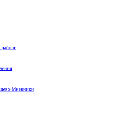
 районе
ечения
рошево-Мневники