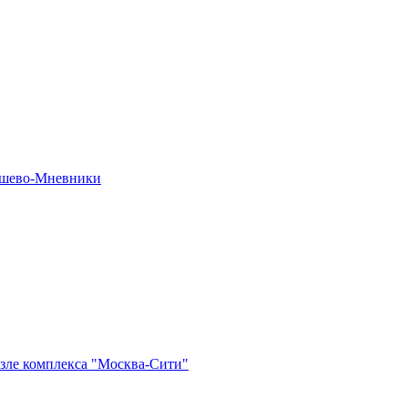
рошево-Мневники
озле комплекса "Москва-Сити"