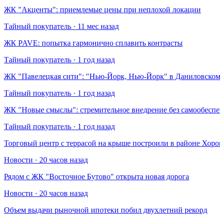
​ЖК "Акценты": приемлемые цены при неплохой локации
Тайный покупатель · 11 мес назад
​ЖК PAVE: попытка гармонично сплавить контрасты
Тайный покупатель · 1 год назад
​ЖК "Павелецкая сити": "Нью-Йорк, Нью-Йорк" в Даниловском
Тайный покупатель · 1 год назад
​ЖК "Новые смыслы": стремительное внедрение без самообесп
Тайный покупатель · 1 год назад
Торговый центр с террасой на крыше построили в районе Хо
Новости · 20 часов назад
Рядом с ЖК "Восточное Бутово" открыта новая дорога
Новости · 20 часов назад
Объем выдачи рыночной ипотеки побил двухлетний рекорд