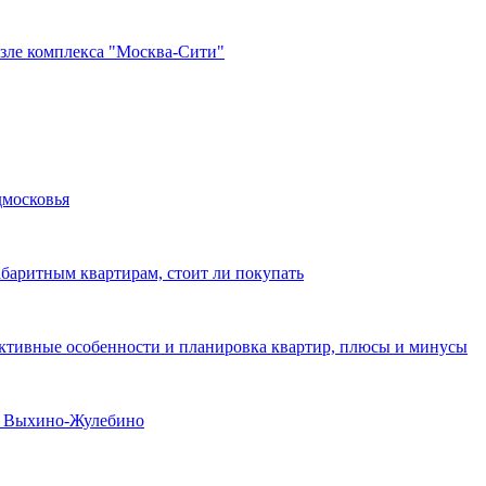
озле комплекса "Москва-Сити"
дмосковья
абаритным квартирам, стоит ли покупать
уктивные особенности и планировка квартир, плюсы и минусы
не Выхино-Жулебино