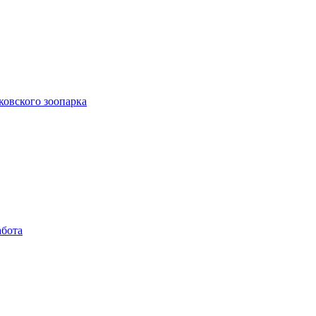
ковского зоопарка
абота