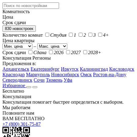
Комнатность
Цена
Срок сдачи
830 новостроек
Количество комнат
Студия
1
2
3
4+
Цена квартиры
–
Срок сдачи
Сдана
2026
2027
2028+
Консультация
Регионы
Предложения в:
Архангельск
Екатеринбург
Иркутск
Калининград
Кисловодск
Краснодар
Мариуполь
Новосибирск
Омск
Ростов-на-Дону
Северодвинск
Сочи
Тюмень
Уфа
Избранное
Бесплатно
Консультация
Консультация помогает быстрее определиться с выбором.
Мы работаем
Позвоните нам
ВАМ БЕСПЛАТНО
+7 (800) 301-75-87