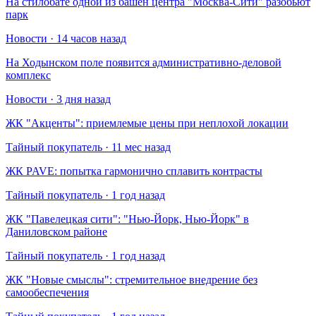
На стилобате одной из башен центра "Москва-Сити" разобьют
парк
Новости · 14 часов назад
На Ходынском поле появится административно-деловой
комплекс
Новости · 3 дня назад
​ЖК "Акценты": приемлемые цены при неплохой локации
Тайный покупатель · 11 мес назад
​ЖК PAVE: попытка гармонично сплавить контрасты
Тайный покупатель · 1 год назад
​ЖК "Павелецкая сити": "Нью-Йорк, Нью-Йорк" в
Даниловском районе
Тайный покупатель · 1 год назад
​ЖК "Новые смыслы": стремительное внедрение без
самообеспечения