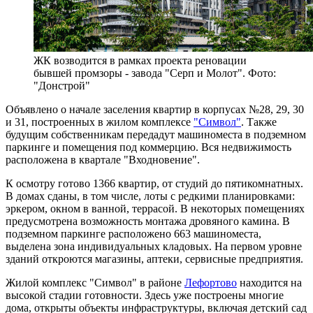
ЖК возводится в рамках проекта реновации
бывшей промзоры - завода "Серп и Молот". Фото:
"Донстрой"
Объявлено о начале заселения квартир в корпусах №28, 29, 30
и 31, построенных в жилом комплексе
"Символ"
. Также
будущим собственникам передадут машиноместа в подземном
паркинге и помещения под коммерцию. Вся недвижимость
расположена в квартале "Входновение".
К осмотру готово 1366 квартир, от студий до пятикомнатных.
В домах сданы, в том числе, лоты с редкими планировками:
эркером, окном в ванной, террасой. В некоторых помещениях
предусмотрена возможность монтажа дровяного камина. В
подземном паркинге расположено 663 машиноместа,
выделена зона индивидуальных кладовых. На первом уровне
зданий откроются магазины, аптеки, сервисные предприятия.
Жилой комплекс "Символ" в районе
Лефортово
находится на
высокой стадии готовности. Здесь уже построены многие
дома, открыты объекты инфраструктуры, включая детский сад