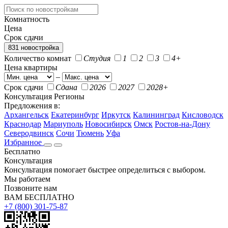
Комнатность
Цена
Срок сдачи
831 новостройка
Количество комнат
Студия
1
2
3
4+
Цена квартиры
–
Срок сдачи
Сдана
2026
2027
2028+
Консультация
Регионы
Предложения в:
Архангельск
Екатеринбург
Иркутск
Калининград
Кисловодск
Краснодар
Мариуполь
Новосибирск
Омск
Ростов-на-Дону
Северодвинск
Сочи
Тюмень
Уфа
Избранное
Бесплатно
Консультация
Консультация помогает быстрее определиться с выбором.
Мы работаем
Позвоните нам
ВАМ БЕСПЛАТНО
+7 (800) 301-75-87