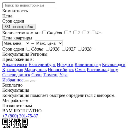
Комнатность
Цена
Срок сдачи
831 новостройка
Количество комнат
Студия
1
2
3
4+
Цена квартиры
–
Срок сдачи
Сдана
2026
2027
2028+
Консультация
Регионы
Предложения в:
Архангельск
Екатеринбург
Иркутск
Калининград
Кисловодск
Краснодар
Мариуполь
Новосибирск
Омск
Ростов-на-Дону
Северодвинск
Сочи
Тюмень
Уфа
Избранное
Бесплатно
Консультация
Консультация помогает быстрее определиться с выбором.
Мы работаем
Позвоните нам
ВАМ БЕСПЛАТНО
+7 (800) 301-75-87