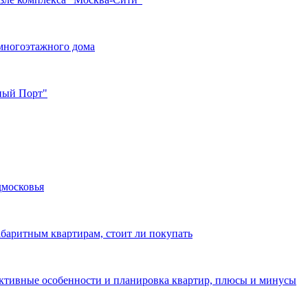
многоэтажного дома
жный Порт"
дмосковья
абаритным квартирам, стоит ли покупать
уктивные особенности и планировка квартир, плюсы и минусы