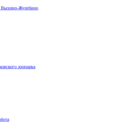
не Выхино-Жулебино
ковского зоопарка
абота