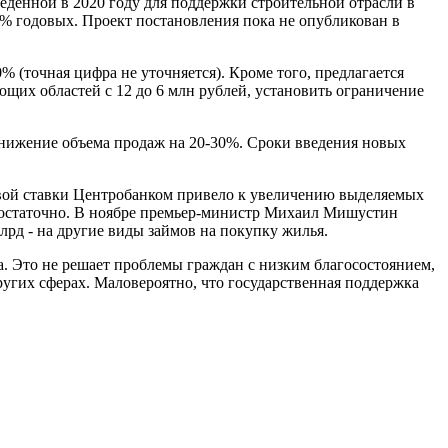
еденной в 2020 году для поддержки строительной отрасли в
% годовых. Проект постановления пока не опубликован в
 (точная цифра не уточняется). Кроме того, предлагается
щих областей с 12 до 6 млн рублей, установить ограничение
 снижение объема продаж на 20-30%. Сроки введения новых
евой ставки Центробанком привело к увеличению выделяемых
недостаточно. В ноябре премьер-министр Михаил Мишустин
рд - на другие виды займов на покупку жилья.
а. Это не решает проблемы граждан с низким благосостоянием,
других сферах. Маловероятно, что государственная поддержка