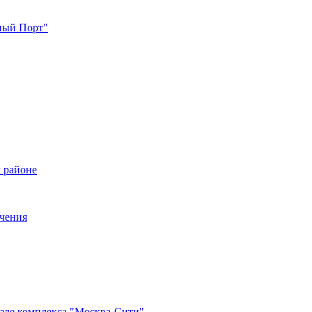
жный Порт"
 районе
ечения
озле комплекса "Москва-Сити"