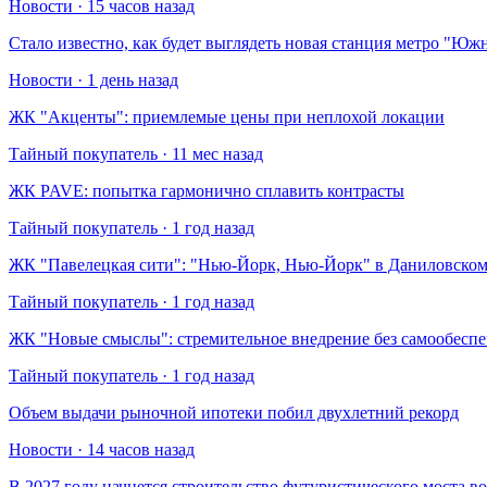
Новости · 15 часов назад
Стало известно, как будет выглядеть новая станция метро "Ю
Новости · 1 день назад
​ЖК "Акценты": приемлемые цены при неплохой локации
Тайный покупатель · 11 мес назад
​ЖК PAVE: попытка гармонично сплавить контрасты
Тайный покупатель · 1 год назад
​ЖК "Павелецкая сити": "Нью-Йорк, Нью-Йорк" в Даниловском
Тайный покупатель · 1 год назад
​ЖК "Новые смыслы": стремительное внедрение без самообесп
Тайный покупатель · 1 год назад
Объем выдачи рыночной ипотеки побил двухлетний рекорд
Новости · 14 часов назад
В 2027 году начнется строительство футуристического моста в