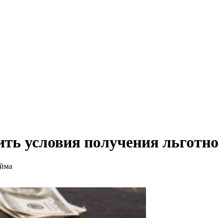
ить условия получения льготн
айма