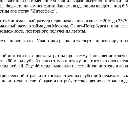
правленный на изменение условий выдачи льготной ипотеки, вв
оды бюджета на компенсации банкам, выдающим кредиты под 6.5
стны агентству "Интерфакс".
ить минимальный размер первоначального взноса с 20% до 25-30%
мальный размер займа для Москвы, Санкт-Петербурга и прилегаю
 возможность повторного получения льготы.
росе на новое жилье. Участники рынка и эксперты прогнозируют
ной ипотеки из-за роста затрат на программу. Повышение ключ
ить 260 млрд рублей на льготную ипотеку, но этого оказалось 
рд рублей. Еще 46 млрд выделили на семейную ипотеку и 41 мл
строительной отрасли от государственных субсидий нежелательн
ание ипотеки за счет бюджета потребует сокращения расходов в 