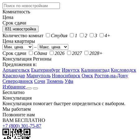
Комнатность
Цена
Срок сдачи
831 новостройка
Количество комнат
Студия
1
2
3
4+
Цена квартиры
–
Срок сдачи
Сдана
2026
2027
2028+
Консультация
Регионы
Предложения в:
Архангельск
Екатеринбург
Иркутск
Калининград
Кисловодск
Краснодар
Мариуполь
Новосибирск
Омск
Ростов-на-Дону
Северодвинск
Сочи
Тюмень
Уфа
Избранное
Бесплатно
Консультация
Консультация помогает быстрее определиться с выбором.
Мы работаем
Позвоните нам
ВАМ БЕСПЛАТНО
+7 (800) 301-75-87