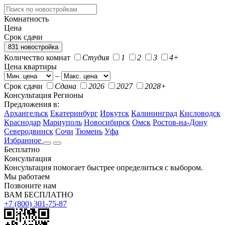
Комнатность
Цена
Срок сдачи
831 новостройка
Количество комнат
Студия
1
2
3
4+
Цена квартиры
–
Срок сдачи
Сдана
2026
2027
2028+
Консультация
Регионы
Предложения в:
Архангельск
Екатеринбург
Иркутск
Калининград
Кисловодск
Краснодар
Мариуполь
Новосибирск
Омск
Ростов-на-Дону
Северодвинск
Сочи
Тюмень
Уфа
Избранное
Бесплатно
Консультация
Консультация помогает быстрее определиться с выбором.
Мы работаем
Позвоните нам
ВАМ БЕСПЛАТНО
+7 (800) 301-75-87