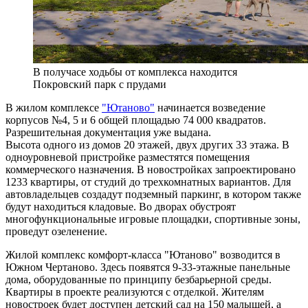
В получасе ходьбы от комплекса находится
Покровский парк с прудами
В жилом комплексе
"Ютаново"
начинается возведение
корпусов №4, 5 и 6 общей площадью 74 000 квадратов.
Разрешительная документация уже выдана.
Высота одного из домов 20 этажей, двух других 33 этажа. В
одноуровневой пристройке разместятся помещения
коммерческого назначения. В новостройках запроектировано
1233 квартиры, от студий до трехкомнатных вариантов. Для
автовладельцев создадут подземный паркинг, в котором также
будут находиться кладовые. Во дворах обустроят
многофункциональные игровые площадки, спортивные зоны,
проведут озеленение.
Жилой комплекс комфорт-класса "Ютаново" возводится в
Южном Чертаново. Здесь появятся 9-33-этажные панельные
дома, оборудованные по принципу безбарьерной среды.
Квартиры в проекте реализуются с отделкой. Жителям
новостроек будет доступен детский сад на 150 малышей, а