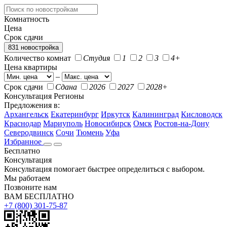
Комнатность
Цена
Срок сдачи
831 новостройка
Количество комнат
Студия
1
2
3
4+
Цена квартиры
–
Срок сдачи
Сдана
2026
2027
2028+
Консультация
Регионы
Предложения в:
Архангельск
Екатеринбург
Иркутск
Калининград
Кисловодск
Краснодар
Мариуполь
Новосибирск
Омск
Ростов-на-Дону
Северодвинск
Сочи
Тюмень
Уфа
Избранное
Бесплатно
Консультация
Консультация помогает быстрее определиться с выбором.
Мы работаем
Позвоните нам
ВАМ БЕСПЛАТНО
+7 (800) 301-75-87