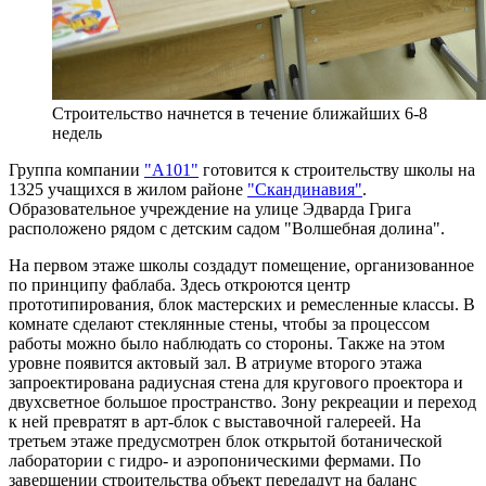
Строительство начнется в течение ближайших 6-8
недель
Группа компании
"А101"
готовится к строительству школы на
1325 учащихся в жилом районе
"Скандинавия"
.
Образовательное учреждение на улице Эдварда Грига
расположено рядом с детским садом "Волшебная долина".
На первом этаже школы создадут помещение, организованное
по принципу фаблаба. Здесь откроются центр
прототипирования, блок мастерских и ремесленные классы. В
комнате сделают стеклянные стены, чтобы за процессом
работы можно было наблюдать со стороны. Также на этом
уровне появится актовый зал. В атриуме второго этажа
запроектирована радиусная стена для кругового проектора и
двухсветное большое пространство. Зону рекреации и переход
к ней превратят в арт-блок с выставочной галереей. На
третьем этаже предусмотрен блок открытой ботанической
лаборатории с гидро- и аэропоническими фермами. По
завершении строительства объект передадут на баланс