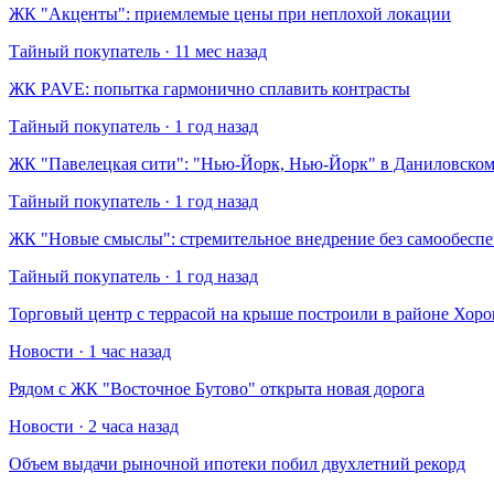
​ЖК "Акценты": приемлемые цены при неплохой локации
Тайный покупатель · 11 мес назад
​ЖК PAVE: попытка гармонично сплавить контрасты
Тайный покупатель · 1 год назад
​ЖК "Павелецкая сити": "Нью-Йорк, Нью-Йорк" в Даниловском
Тайный покупатель · 1 год назад
​ЖК "Новые смыслы": стремительное внедрение без самообесп
Тайный покупатель · 1 год назад
Торговый центр с террасой на крыше построили в районе Хо
Новости · 1 час назад
Рядом с ЖК "Восточное Бутово" открыта новая дорога
Новости · 2 часа назад
Объем выдачи рыночной ипотеки побил двухлетний рекорд