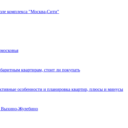
озле комплекса "Москва-Сити"
дмосковья
абаритным квартирам, стоит ли покупать
уктивные особенности и планировка квартир, плюсы и минусы
не Выхино-Жулебино