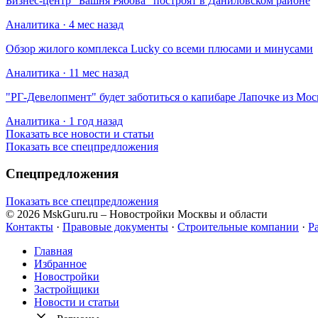
Бизнес-центр "Башня Рябова" построят в Даниловском районе
Аналитика · 4 мес назад
Обзор жилого комплекса Lucky со всеми плюсами и минусами
Аналитика · 11 мес назад
​"РГ-Девелопмент" будет заботиться о капибаре Лапочке из Мос
Аналитика · 1 год назад
Показать все новости и статьи
Показать все спецпредложения
Спецпредложения
Показать все спецпредложения
© 2026 MskGuru.ru
– Новостройки Москвы и области
Контакты
·
Правовые документы
·
Строительные компании
·
Р
Главная
Избранное
Новостр ойки
Застройщики
Новости и статьи