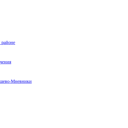
 районе
ечения
рошево-Мневники