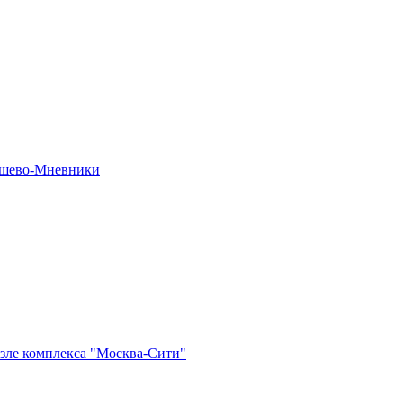
рошево-Мневники
озле комплекса "Москва-Сити"