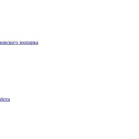
ковского зоопарка
абота