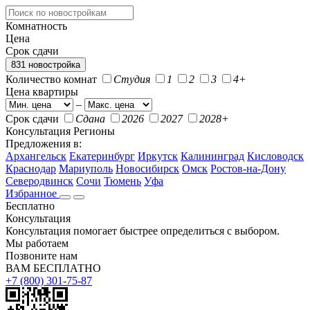
Комнатность
Цена
Срок сдачи
831 новостройка
Количество комнат
Студия
1
2
3
4+
Цена квартиры
–
Срок сдачи
Сдана
2026
2027
2028+
Консультация
Регионы
Предложения в:
Архангельск
Екатеринбург
Иркутск
Калининград
Кисловодск
Краснодар
Мариуполь
Новосибирск
Омск
Ростов-на-Дону
Северодвинск
Сочи
Тюмень
Уфа
Избранное
Бесплатно
Консультация
Консультация помогает быстрее определиться с выбором.
Мы работаем
Позвоните нам
ВАМ БЕСПЛАТНО
+7 (800) 301-75-87