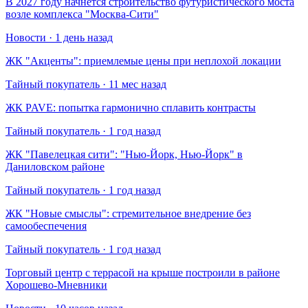
В 2027 году начнется строительство футуристического моста
возле комплекса "Москва-Сити"
Новости · 1 день назад
​ЖК "Акценты": приемлемые цены при неплохой локации
Тайный покупатель · 11 мес назад
​ЖК PAVE: попытка гармонично сплавить контрасты
Тайный покупатель · 1 год назад
​ЖК "Павелецкая сити": "Нью-Йорк, Нью-Йорк" в
Даниловском районе
Тайный покупатель · 1 год назад
​ЖК "Новые смыслы": стремительное внедрение без
самообеспечения
Тайный покупатель · 1 год назад
Торговый центр с террасой на крыше построили в районе
Хорошево-Мневники