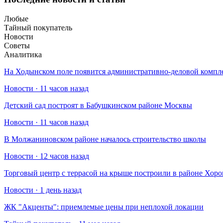
Любые
Тайный покупатель
Новости
Советы
Аналитика
На Ходынском поле появится административно-деловой компл
Новости · 11 часов назад
Детский сад построят в Бабушкинском районе Москвы
Новости · 11 часов назад
В Молжаниновском районе началось строительство школы
Новости · 12 часов назад
Торговый центр с террасой на крыше построили в районе Хо
Новости · 1 день назад
​ЖК "Акценты": приемлемые цены при неплохой локации