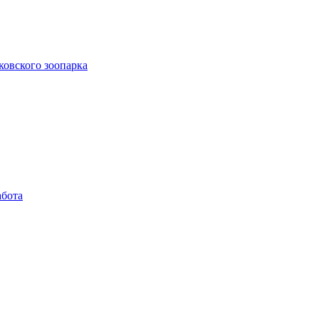
ковского зоопарка
абота