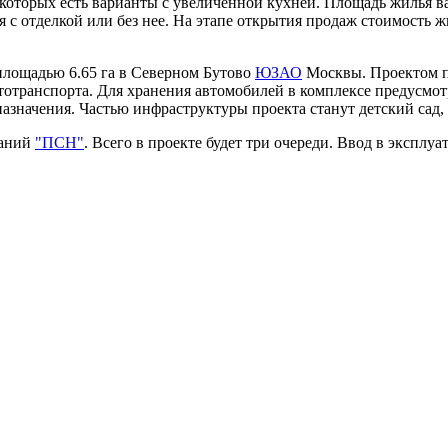
которых есть варианты с увеличенной кухней. Площадь жилья вар
с отделкой или без нее. На этапе открытия продаж стоимость ж
 площадью 6.65 га в Северном Бутово
ЮЗАО
Москвы. Проектом пр
тотранспорта. Для хранения автомобилей в комплексе предусмо
значения. Частью инфраструктуры проекта станут детский сад, 
паний
"ПСН"
. Всего в проекте будет три очереди. Ввод в эксплу