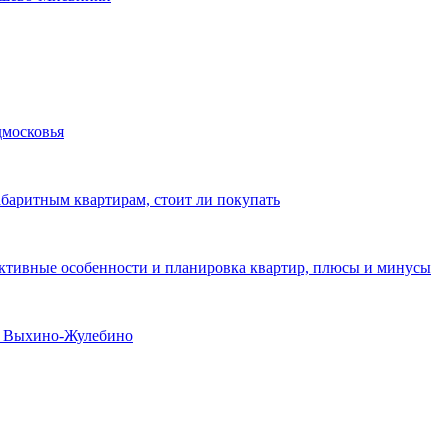
дмосковья
абаритным квартирам, стоит ли покупать
уктивные особенности и планировка квартир, плюсы и минусы
не Выхино-Жулебино