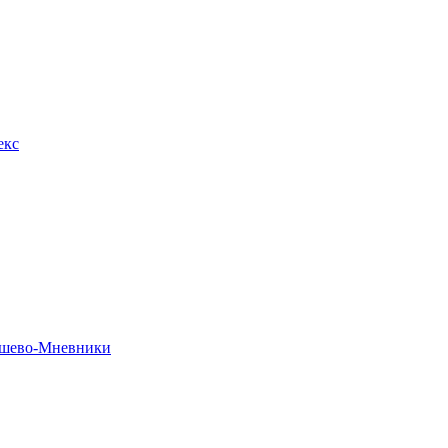
екс
рошево-Мневники