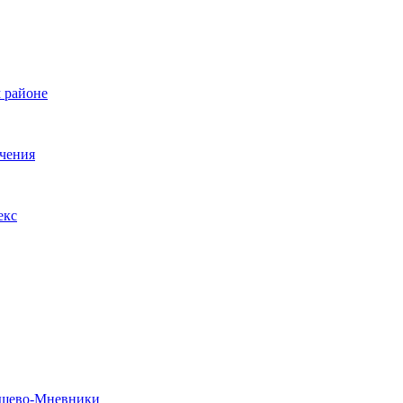
 районе
ечения
екс
рошево-Мневники