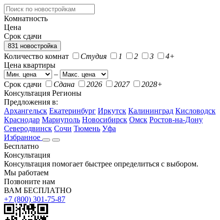
Комнатность
Цена
Срок сдачи
831 новостройка
Количество комнат
Студия
1
2
3
4+
Цена квартиры
–
Срок сдачи
Сдана
2026
2027
2028+
Консультация
Регионы
Предложения в:
Архангельск
Екатеринбург
Иркутск
Калининград
Кисловодск
Краснодар
Мариуполь
Новосибирск
Омск
Ростов-на-Дону
Северодвинск
Сочи
Тюмень
Уфа
Избранное
Бесплатно
Консультация
Консультация помогает быстрее определиться с выбором.
Мы работаем
Позвоните нам
ВАМ БЕСПЛАТНО
+7 (800) 301-75-87