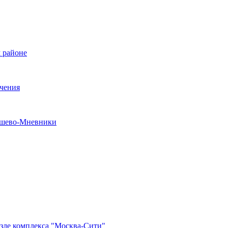
 районе
ечения
рошево-Мневники
озле комплекса "Москва-Сити"