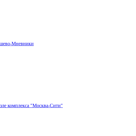
рошево-Мневники
озле комплекса "Москва-Сити"