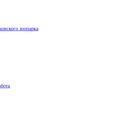
ковского зоопарка
абота