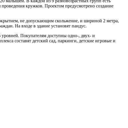
220 малышей. В каждой из 9 разновозрастных групп есть
ля проведения кружков. Проектом предусмотрено создание
окрытием, не допускающим скольжение, и шириной 2 метра,
аждан. На входе в здание установят пандус.
 уровней. Покупателям доступны одно-, двух- и
лекса составят детский сад, паркинги, детские игровые и