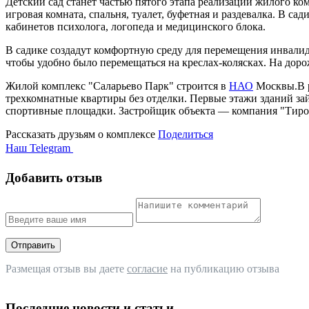
Детский сад станет частью пятого этапа реализации жилого ко
игровая комната, спальня, туалет, буфетная и раздевалка. В 
кабинетов психолога, логопеда и медицинского блока.
В садике создадут комфортную среду для перемещения инвали
чтобы удобно было перемещаться на креслах-колясках
. На дор
Жилой комплекс "Саларьево Парк" строится в
НАО
Москвы.В р
трехкомнатные квартиры без отделки. Первые этажи зданий за
спортивные площадки. Застройщик объекта — компания "Тиро
Рассказать друзьям о комплексе
Поделиться
Наш Telegram
Добавить отзыв
Отправить
Размещая отзыв вы даете
согласие
на публикацию отзыва
Последние новости и статьи