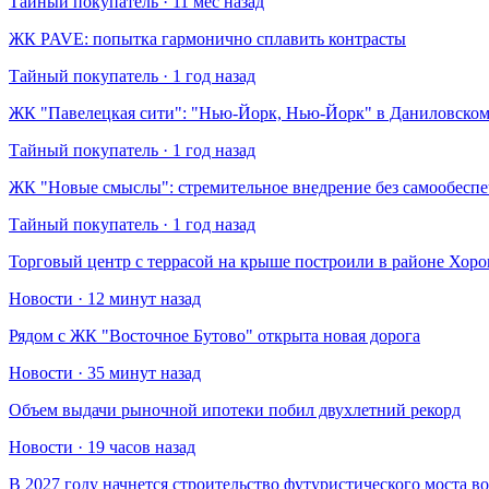
Тайный покупатель · 11 мес назад
​ЖК PAVE: попытка гармонично сплавить контрасты
Тайный покупатель · 1 год назад
​ЖК "Павелецкая сити": "Нью-Йорк, Нью-Йорк" в Даниловском
Тайный покупатель · 1 год назад
​ЖК "Новые смыслы": стремительное внедрение без самообесп
Тайный покупатель · 1 год назад
Торговый центр с террасой на крыше построили в районе Хо
Новости · 12 минут назад
Рядом с ЖК "Восточное Бутово" открыта новая дорога
Новости · 35 минут назад
Объем выдачи рыночной ипотеки побил двухлетний рекорд
Новости · 19 часов назад
В 2027 году начнется строительство футуристического моста в