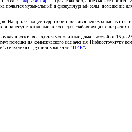
мплекса
"Саларьево Парк"
. Трехэтажное здание сможет принять 
садике появятся музыкальный и физкультурный залы, помещение д
дов. На прилегающей территории появятся пешеходные пути с п
ожки нанесут тактильные полосы для слабовидящих и незрячих гр
амках проекта возводятся монолитные дома высотой от 15 до 25
ймут помещения коммерческого назначения. Инфраструктуру комп
н", связанная с группой компаний
"ПИК"
.