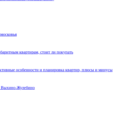
дмосковья
абаритным квартирам, стоит ли покупать
уктивные особенности и планировка квартир, плюсы и минусы
не Выхино-Жулебино