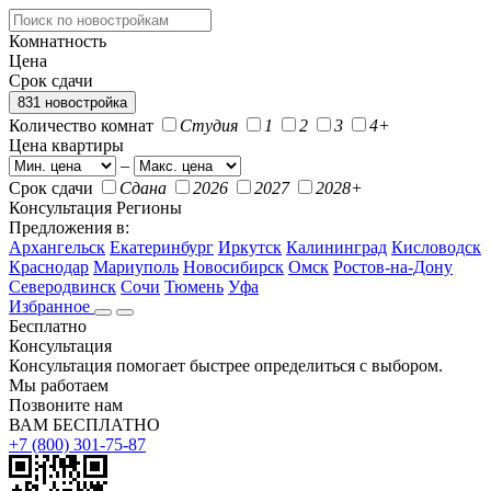
Комнатность
Цена
Срок сдачи
831 новостройка
Количество комнат
Студия
1
2
3
4+
Цена квартиры
–
Срок сдачи
Сдана
2026
2027
2028+
Консультация
Регионы
Предложения в:
Архангельск
Екатеринбург
Иркутск
Калининград
Кисловодск
Краснодар
Мариуполь
Новосибирск
Омск
Ростов-на-Дону
Северодвинск
Сочи
Тюмень
Уфа
Избранное
Бесплатно
Консультация
Консультация помогает быстрее определиться с выбором.
Мы работаем
Позвоните нам
ВАМ БЕСПЛАТНО
+7 (800) 301-75-87