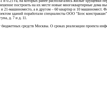
1 и 0.25 га, на которых ранее располагались жилые хрущевки п
решение построить на их месте новые многоквартирные дома вы
ры и 21-машиноместо, а в другом – 60 квартир и 10 машиномест
 проектом зданий поработали специалисты ООО "Боэс констракшн
а, д. 7 и д. 11.
т бюджетных средств Москвы. О сроках реализации проекта инф