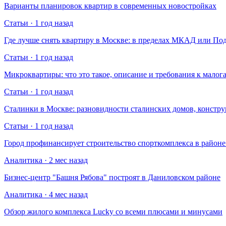
Варианты планировок квартир в современных новостройках
Статьи · 1 год назад
Где лучше снять квартиру в Москве: в пределах МКАД или По
Статьи · 1 год назад
Микроквартиры: что это такое, описание и требования к малог
Статьи · 1 год назад
Сталинки в Москве: разновидности сталинских домов, констр
Статьи · 1 год назад
Город профинансирует строительство спорткомплекса в райо
Аналитика · 2 мес назад
Бизнес-центр "Башня Рябова" построят в Даниловском районе
Аналитика · 4 мес назад
Обзор жилого комплекса Lucky со всеми плюсами и минусами