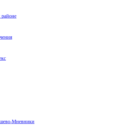
 районе
ечения
екс
рошево-Мневники