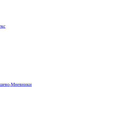
екс
рошево-Мневники