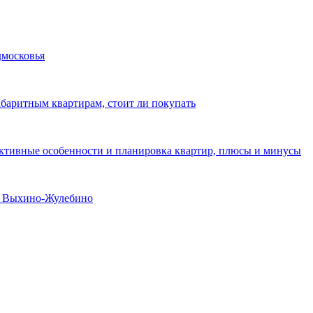
дмосковья
абаритным квартирам, стоит ли покупать
уктивные особенности и планировка квартир, плюсы и минусы
не Выхино-Жулебино