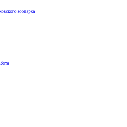
ковского зоопарка
абота