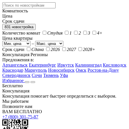
Комнатность
Цена
Срок сдачи
831 новостройка
Количество комнат
Студия
1
2
3
4+
Цена квартиры
–
Срок сдачи
Сдана
2026
2027
2028+
Консультация
Регионы
Предложения в:
Архангельск
Екатеринбург
Иркутск
Калининград
Кисловодск
Краснодар
Мариуполь
Новосибирск
Омск
Ростов-на-Дону
Северодвинск
Сочи
Тюмень
Уфа
Избранное
Бесплатно
Консультация
Консультация помогает быстрее определиться с выбором.
Мы работаем
Позвоните нам
ВАМ БЕСПЛАТНО
+7 (800) 301-75-87