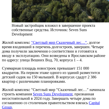
Новый застройщик вложил в завершение проекта
собственные средства. Источник: Seven Suns
Development
Жилой комплекс
"Светлый мир Сказочный лес…"
, долгое
время входивший в перечень долгостроев, завершен. Четыре
дома получили заключения о соответствии и готовятся к
вводу в эксплуатацию. Они возведены в Ярославском районе
по адресу: улица Вешних Вод, 70, корпуса 1 – 4.
Суммарная площадь новостроек превышает 151 000
квадратов. На первом этаже одного из зданий разместится
детский садик на 150 малышей. В корпусах сдадут 2 386
квартир с различными планировками.
Жилой комплекс "Светлый мир "Сказочный лес…" начинала
строить компания
Seven Suns Development
, признанная
несостоятельной в 2024 году. Завершать четыре дома по
соглашению со столичным правительством взялась
Capital
Group
.