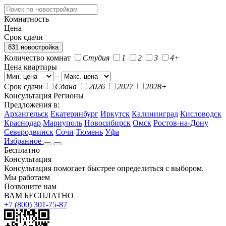
Комнатность
Цена
Срок сдачи
831 новостройка
Количество комнат
Студия
1
2
3
4+
Цена квартиры
–
Срок сдачи
Сдана
2026
2027
2028+
Консультация
Регионы
Предложения в:
Архангельск
Екатеринбург
Иркутск
Калининград
Кисловодск
Краснодар
Мариуполь
Новосибирск
Омск
Ростов-на-Дону
Северодвинск
Сочи
Тюмень
Уфа
Избранное
Бесплатно
Консультация
Консультация помогает быстрее определиться с выбором.
Мы работаем
Позвоните нам
ВАМ БЕСПЛАТНО
+7 (800) 301-75-87