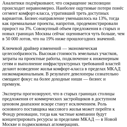
Аналитики подчёркивают, что сокращение экспозиции
происходит неравномерно. Наиболее ощутимые потери понёс
сегмент комфорт-класса, утративший треть доступных
вариантов. Бизнес-направление уменьшилось на 13%, тогда
как премиальные проекты, напротив, продемонстрировали
прирост на 3%. Совокупный объем предложения в старых и
новых границах Москвы сейчас оценивается чуть больше, чем
в 50 000 лотов, что на 19% ниже прошлогодних значений.
Ключевой драйвер изменений — экономическая
целесообразность. Высокая стоимость земельных участков,
затраты на проектные работы, подключение к инженерным
сетям и выполнение инфраструктурных требований властей
делают возведение жилья комфорт-класса в пределах МКАД
низкомаржинальным. В результате девелоперы сознательно
смещают фокус на более доходные ниши — бизнес и
премиум.
Эксперты прогнозируют, что в старых границах столицы
предложения от коммерческих застройщиков в доступном
ценовом диапазоне вскоре станут исключением. Роль
основного поставщика массового жилья может перейти к
Фонду реновации, тогда как частные компании будут
концентрировать ресурсы за пределами МКАД — в Новой
Москве и подмосковных агломерациях.