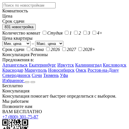
Комнатность
Цена
Срок сдачи
831 новостройка
Количество комнат
Студия
1
2
3
4+
Цена квартиры
–
Срок сдачи
Сдана
2026
2027
2028+
Консультация
Регионы
Предложения в:
Архангельск
Екатеринбург
Иркутск
Калининград
Кисловодск
Краснодар
Мариуполь
Новосибирск
Омск
Ростов-на-Дону
Северодвинск
Сочи
Тюмень
Уфа
Избранное
Бесплатно
Консультация
Консультация помогает быстрее определиться с выбором.
Мы работаем
Позвоните нам
ВАМ БЕСПЛАТНО
+7 (800) 301-75-87