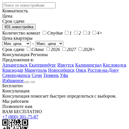
Комнатность
Цена
Срок сдачи
831 новостройка
Количество комнат
Студия
1
2
3
4+
Цена квартиры
–
Срок сдачи
Сдана
2026
2027
2028+
Консультация
Регионы
Предложения в:
Архангельск
Екатеринбург
Иркутск
Калининград
Кисловодск
Краснодар
Мариуполь
Новосибирск
Омск
Ростов-на-Дону
Северодвинск
Сочи
Тюмень
Уфа
Избранное
Бесплатно
Консультация
Консультация помогает быстрее определиться с выбором.
Мы работаем
Позвоните нам
ВАМ БЕСПЛАТНО
+7 (800) 301-75-87