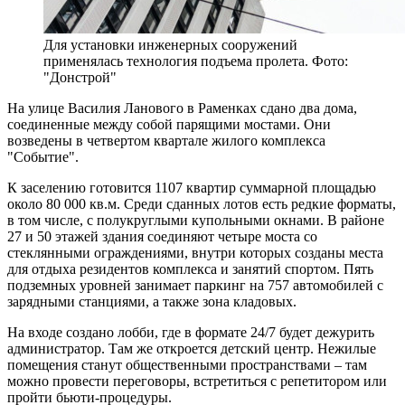
Для установки инженерных сооружений
применялась технология подъема пролета. Фото:
"Донстрой"
На улице Василия Ланового в Раменках сдано два дома,
соединенные между собой парящими мостами. Они
возведены в четвертом квартале жилого комплекса
"Событие".
К заселению готовится 1107 квартир суммарной площадью
около 80 000 кв.м. Среди сданных лотов есть редкие форматы,
в том числе, с полукруглыми купольными окнами. В районе
27 и 50 этажей здания соединяют четыре моста со
стеклянными ограждениями, внутри которых созданы места
для отдыха резидентов комплекса и занятий спортом. Пять
подземных уровней занимает паркинг на 757 автомобилей с
зарядными станциями, а также зона кладовых.
На входе создано лобби, где в формате 24/7 будет дежурить
администратор. Там же откроется детский центр. Нежилые
помещения станут общественными пространствами – там
можно провести переговоры, встретиться с репетитором или
пройти бьюти-процедуры.