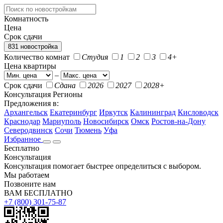
Комнатность
Цена
Срок сдачи
831 новостройка
Количество комнат
Студия
1
2
3
4+
Цена квартиры
–
Срок сдачи
Сдана
2026
2027
2028+
Консультация
Регионы
Предложения в:
Архангельск
Екатеринбург
Иркутск
Калининград
Кисловодск
Краснодар
Мариуполь
Новосибирск
Омск
Ростов-на-Дону
Северодвинск
Сочи
Тюмень
Уфа
Избранное
Бесплатно
Консультация
Консультация помогает быстрее определиться с выбором.
Мы работаем
Позвоните нам
ВАМ БЕСПЛАТНО
+7 (800) 301-75-87