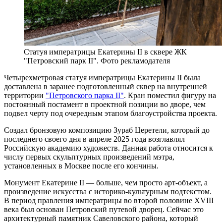
Статуя императрицы Екатерины II в сквере ЖК
"Петровский парк II". Фото рекламодателя
Четырехметровая статуя императрицы Екатерины II была
доставлена в заранее подготовленный сквер на внутренней
территории
"Петровского парка II"
. Кран поместил фигуру на
постоянный постамент в проектной позиции во дворе, чем
подвел черту под очередным этапом благоустройства проекта.
Создал бронзовую композицию Зураб Церетели, который до
последнего своего дня в апреле 2025 года возглавлял
Российскую академию художеств. Данная работа относится к
числу первых скульптурных произведений мэтра,
установленных в Москве после его кончины.
Монумент Екатерине II — больше, чем просто арт-объект, а
произведение искусства с историко-культурным подтекстом.
В период правления императрицы во второй половине XVIII
века был основан Петровский путевой дворец. Сейчас это
архитектурный памятник Савеловского района, который