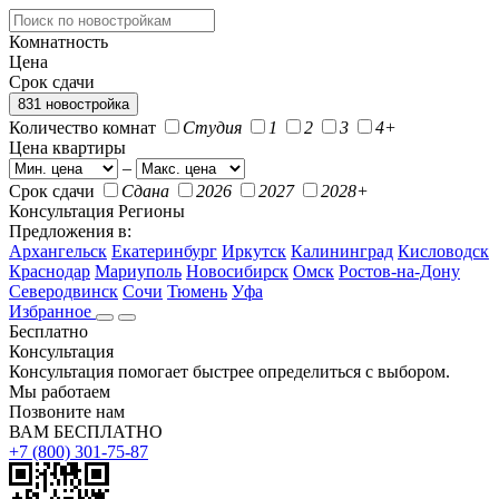
Комнатность
Цена
Срок сдачи
831 новостройка
Количество комнат
Студия
1
2
3
4+
Цена квартиры
–
Срок сдачи
Сдана
2026
2027
2028+
Консультация
Регионы
Предложения в:
Архангельск
Екатеринбург
Иркутск
Калининград
Кисловодск
Краснодар
Мариуполь
Новосибирск
Омск
Ростов-на-Дону
Северодвинск
Сочи
Тюмень
Уфа
Избранное
Бесплатно
Консультация
Консультация помогает быстрее определиться с выбором.
Мы работаем
Позвоните нам
ВАМ БЕСПЛАТНО
+7 (800) 301-75-87