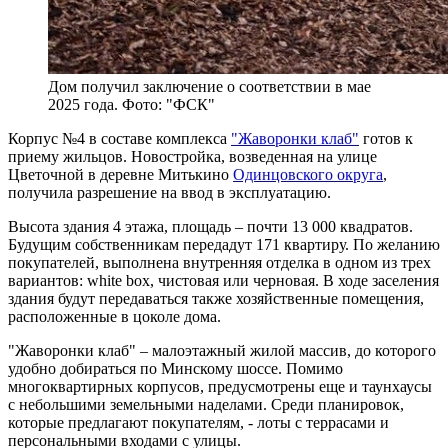
Дом получил заключение о соответствии в мае
2025 года. Фото: "ФСК"
Корпус №4 в составе комплекса
"Жаворонки клаб"
готов к
приему жильцов. Новостройка, возведенная на улице
Цветочной в деревне Митькино
Одинцовского округа
,
получила разрешение на ввод в эксплуатацию.
Высота здания 4 этажа, площадь – почти 13 000 квадратов.
Будущим собственникам передадут 171 квартиру. По желанию
покупателей, выполнена внутренняя отделка в одном из трех
вариантов: white box, чистовая или черновая. В ходе заселения
здания будут передаваться также хозяйственные помещения,
расположенные в цоколе дома.
"Жаворонки клаб" – малоэтажный жилой массив, до которого
удобно добираться по Минскому шоссе. Помимо
многоквартирных корпусов, предусмотрены еще и таунхаусы
с небольшими земельными наделами. Среди планировок,
которые предлагают покупателям, - лоты с террасами и
персональными входами с улицы.