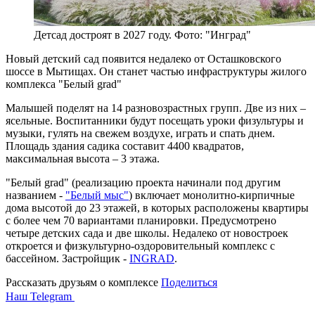
Детсад достроят в 2027 году. Фото: "Инград"
Новый детский сад появится недалеко от Осташковского
шоссе в Мытищах. Он станет частью инфраструктуры жилого
комплекса "Белый grad"
Малышей поделят на 14 разновозрастных групп. Две из них –
ясельные. Воспитанники будут посещать уроки физультуры и
музыки, гулять на свежем воздухе, играть и спать днем.
Площадь здания садика составит 4400 квадратов,
максимальная высота – 3 этажа.
"Белый grad" (реализацию проекта начинали под другим
названием -
"Белый мыс"
) включает монолитно-кирпичные
дома высотой до 23 этажей, в которых расположены квартиры
с более чем 70 вариантами планировки. Предусмотрено
четыре детских сада и две школы. Недалеко от новостроек
откроется и физкультурно-оздоровительный комплекс с
бассейном. Застройщик -
INGRAD
.
Рассказать друзьям о комплексе
Поделиться
Наш Telegram