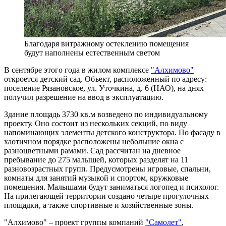
Благодаря витражному остеклению помещения
будут наполнены естественным светом
В сентябре этого года в жилом комплексе
"Алхимово"
откроется детский сад. Объект, расположенный по адресу:
поселение Рязановское, ул. Уточкина, д. 6 (НАО), на днях
получил разрешение на ввод в эксплуатацию.
Здание площадь 3730 кв.м возведено по индивидуальному
проекту. Оно состоит из нескольких секций, по виду
напоминающих элементы детского конструктора. По фасаду в
хаотичном порядке расположены небольшие окна с
разноцветными рамами. Сад рассчитан на дневное
пребывание до 275 малышей, которых разделят на 11
разновозрастных групп. Предусмотрены игровые, спальни,
комнаты для занятий музыкой и спортом, кружковые
помещения. Малышами будут заниматься логопед и психолог.
На прилегающей территории создано четыре прогулочных
площадки, а также спортивные и хозяйственные зоны.
"Алхимово" – проект группы компаний
"Самолет"
,