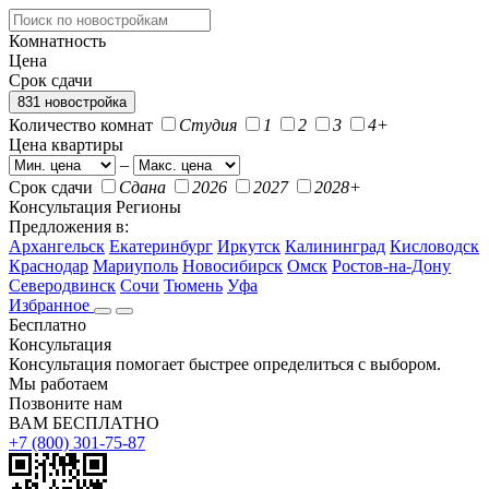
Комнатность
Цена
Срок сдачи
831 новостройка
Количество комнат
Студия
1
2
3
4+
Цена квартиры
–
Срок сдачи
Сдана
2026
2027
2028+
Консультация
Регионы
Предложения в:
Архангельск
Екатеринбург
Иркутск
Калининград
Кисловодск
Краснодар
Мариуполь
Новосибирск
Омск
Ростов-на-Дону
Северодвинск
Сочи
Тюмень
Уфа
Избранное
Бесплатно
Консультация
Консультация помогает быстрее определиться с выбором.
Мы работаем
Позвоните нам
ВАМ БЕСПЛАТНО
+7 (800) 301-75-87