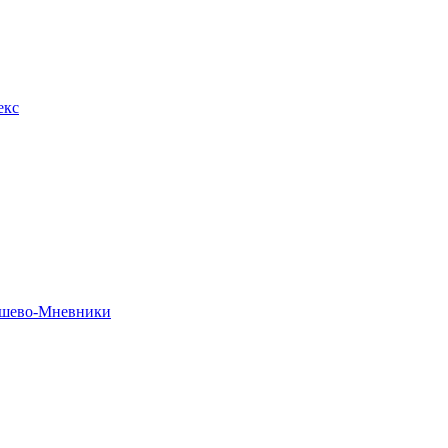
екс
рошево-Мневники