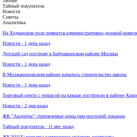
Любые
Тайный покупатель
Новости
Советы
Аналитика
На Ходынском поле появится административно-деловой компл
Новости · 1 день назад
Детский сад построят в Бабушкинском районе Москвы
Новости · 1 день назад
В Молжаниновском районе началось строительство школы
Новости · 1 день назад
Торговый центр с террасой на крыше построили в районе Хо
Новости · 2 дня назад
​ЖК "Акценты": приемлемые цены при неплохой локации
Тайный покупатель · 11 мес назад
​ЖК PAVE: попытка гармонично сплавить контрасты