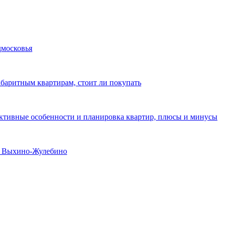
дмосковья
абаритным квартирам, стоит ли покупать
уктивные особенности и планировка квартир, плюсы и минусы
не Выхино-Жулебино