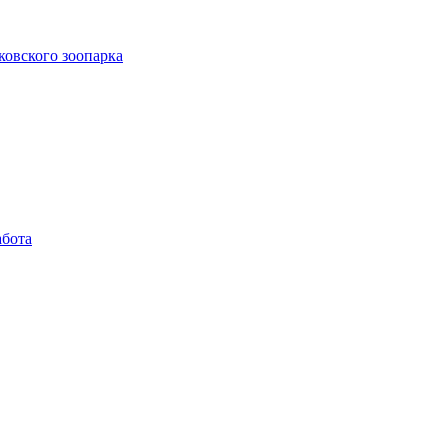
ковского зоопарка
абота