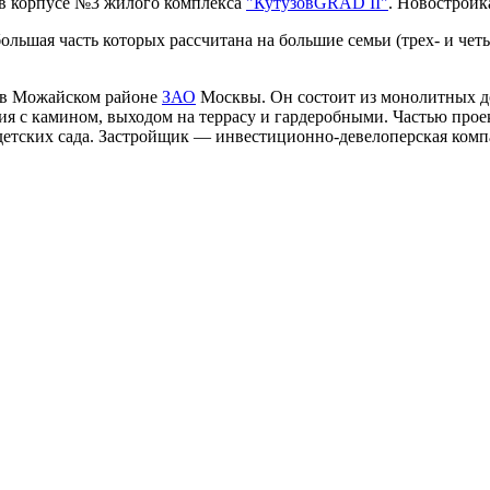
 в корпусе №3 жилого комплекса
"КутузовGRAD II"
. Новостройк
большая часть которых рассчитана на большие семьи (трех- и чет
 в Можайском районе
ЗАО
Москвы. Он состоит из монолитных до
я с камином, выходом на террасу и гардеробными. Частью проек
х детских сада. Застройщик — инвестиционно-девелоперская ком