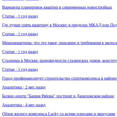
Варианты планировок квартир в современных новостройках
Статьи · 1 год назад
Где лучше снять квартиру в Москве: в пределах МКАД или По
Статьи · 1 год назад
Микроквартиры: что это такое, описание и требования к малог
Статьи · 1 год назад
Сталинки в Москве: разновидности сталинских домов, констр
Статьи · 1 год назад
Город профинансирует строительство спорткомплекса в райо
Аналитика · 2 мес назад
Бизнес-центр "Башня Рябова" построят в Даниловском районе
Аналитика · 4 мес назад
Обзор жилого комплекса Lucky со всеми плюсами и минусами