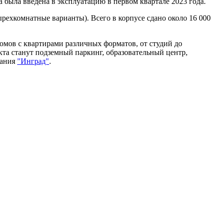
а была введена в эксплуатацию в первом квартале 2023 года.
ырехкомнатные варианты). Всего в корпусе сдано около 16 000
мов с квартирами различных форматов, от студий до
та станут подземный паркинг, образовательный центр,
пания
"Инград"
.