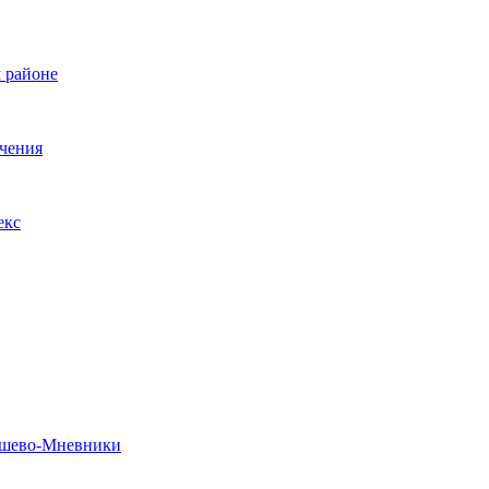
 районе
ечения
екс
рошево-Мневники