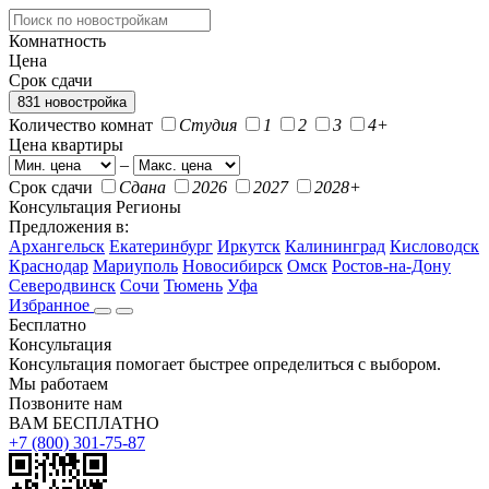
Комнатность
Цена
Срок сдачи
831 новостройка
Количество комнат
Студия
1
2
3
4+
Цена квартиры
–
Срок сдачи
Сдана
2026
2027
2028+
Консультация
Регионы
Предложения в:
Архангельск
Екатеринбург
Иркутск
Калининград
Кисловодск
Краснодар
Мариуполь
Новосибирск
Омск
Ростов-на-Дону
Северодвинск
Сочи
Тюмень
Уфа
Избранное
Бесплатно
Консультация
Консультация помогает быстрее определиться с выбором.
Мы работаем
Позвоните нам
ВАМ БЕСПЛАТНО
+7 (800) 301-75-87