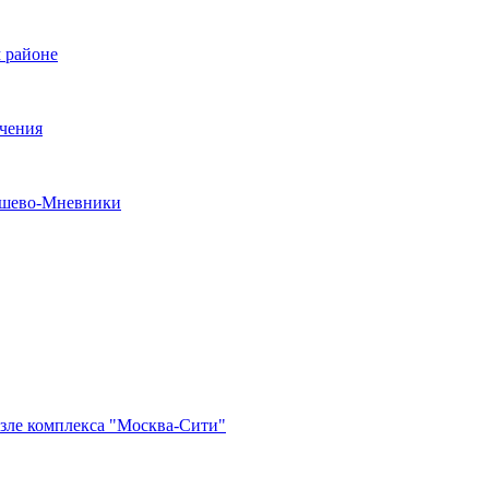
 районе
ечения
рошево-Мневники
озле комплекса "Москва-Сити"