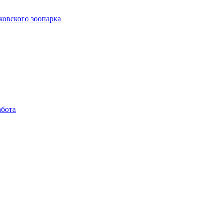
ковского зоопарка
абота