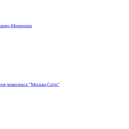
рошево-Мневники
озле комплекса "Москва-Сити"