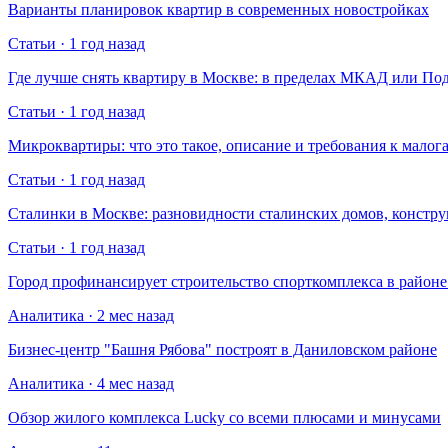
Варианты планировок квартир в современных новостройках
Статьи · 1 год назад
Где лучше снять квартиру в Москве: в пределах МКАД или По
Статьи · 1 год назад
Микроквартиры: что это такое, описание и требования к малог
Статьи · 1 год назад
Сталинки в Москве: разновидности сталинских домов, констр
Статьи · 1 год назад
Город профинансирует строительство спорткомплекса в райо
Аналитика · 2 мес назад
Бизнес-центр "Башня Рябова" построят в Даниловском районе
Аналитика · 4 мес назад
Обзор жилого комплекса Lucky со всеми плюсами и минусами