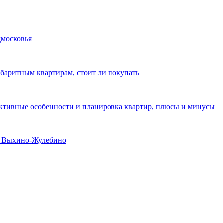
дмосковья
абаритным квартирам, стоит ли покупать
уктивные особенности и планировка квартир, плюсы и минусы
не Выхино-Жулебино