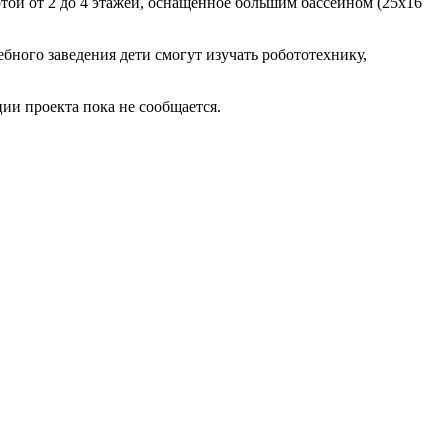
той от 2 до 4 этажей, оснащенное большим бассейном (25x16
ебного заведения дети смогут изучать робототехнику,
ии проекта пока не сообщается.