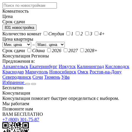
Комнатность
Цена
Срок сдачи
831 новостройка
Количество комнат
Студия
1
2
3
4+
Цена квартиры
–
Срок сдачи
Сдана
2026
2027
2028+
Консультация
Регионы
Предложения в:
Архангельск
Екатеринбург
Иркутск
Калининград
Кисловодск
Краснодар
Мариуполь
Новосибирск
Омск
Ростов-на-Дону
Северодвинск
Сочи
Тюмень
Уфа
Избранное
Бесплатно
Консультация
Консультация помогает быстрее определиться с выбором.
Мы работаем
Позвоните нам
ВАМ БЕСПЛАТНО
+7 (800) 301-75-87