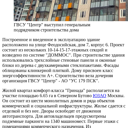
ГВСУ "Центр" выступил генеральным
подрядчиком строительства дома
Построенное и введенное в эксплуатацию здание
расположено на
улице Феодосийская, дом 7, корпус 6
. Проект
состоит из нескольких 10-14-15-17-этажных секций и
возведено по системе "ДОММОС". При строительстве здания
использовались трехслойные стеновые панели и оконные
блоки из дерева с двухкамерными стеклопакетами. Фасады
облицованы клинкерной плиткой. Дому присвоен класс
энергоэффективности А+. Строительство вела дочерняя
организация ГВСУ "Центр" - АО "УС 179 ПСК"
.
Жилой квартал комфорт-класса "Гринада" располагается на
участке площадью 6.65 га в Северном Бутово
ЮЗАО
Москвы.
Он состоит из шести монолитных домов и ряда объектов
коммерческой и социальной инфраструктуры. Жилье сдается с
отделкой и без нее. Дворы освободят от движения
автотранспорта. Для автовладельцев предусмотрены
подземные паркинги на 1340 машиномест. Первые этажи с
помещениями коммерческого назначения. Из