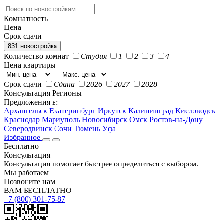
Комнатность
Цена
Срок сдачи
831 новостройка
Количество комнат
Студия
1
2
3
4+
Цена квартиры
–
Срок сдачи
Сдана
2026
2027
2028+
Консультация
Регионы
Предложения в:
Архангельск
Екатеринбург
Иркутск
Калининград
Кисловодск
Краснодар
Мариуполь
Новосибирск
Омск
Ростов-на-Дону
Северодвинск
Сочи
Тюмень
Уфа
Избранное
Бесплатно
Консультация
Консультация помогает быстрее определиться с выбором.
Мы работаем
Позвоните нам
ВАМ БЕСПЛАТНО
+7 (800) 301-75-87