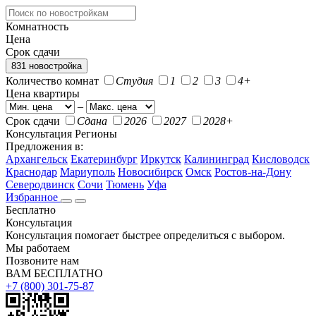
Комнатность
Цена
Срок сдачи
831 новостройка
Количество комнат
Студия
1
2
3
4+
Цена квартиры
–
Срок сдачи
Сдана
2026
2027
2028+
Консультация
Регионы
Предложения в:
Архангельск
Екатеринбург
Иркутск
Калининград
Кисловодск
Краснодар
Мариуполь
Новосибирск
Омск
Ростов-на-Дону
Северодвинск
Сочи
Тюмень
Уфа
Избранное
Бесплатно
Консультация
Консультация помогает быстрее определиться с выбором.
Мы работаем
Позвоните нам
ВАМ БЕСПЛАТНО
+7 (800) 301-75-87