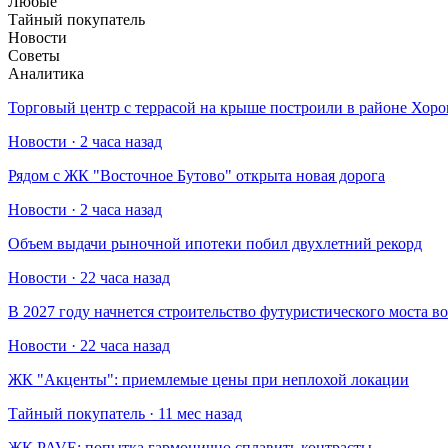
Любые
Тайный покупатель
Новости
Советы
Аналитика
Торговый центр с террасой на крыше построили в районе Хо
Новости · 2 часа назад
Рядом с ЖК "Восточное Бутово" открыта новая дорога
Новости · 2 часа назад
Объем выдачи рыночной ипотеки побил двухлетний рекорд
Новости · 22 часа назад
В 2027 году начнется строительство футуристического моста в
Новости · 22 часа назад
​ЖК "Акценты": приемлемые цены при неплохой локации
Тайный покупатель · 11 мес назад
​ЖК PAVE: попытка гармонично сплавить контрасты