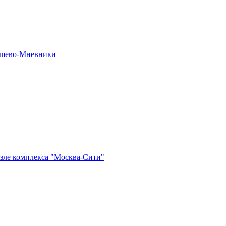
рошево-Мневники
озле комплекса "Москва-Сити"