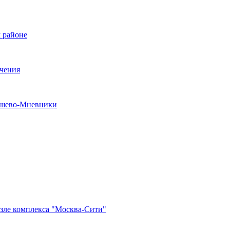
 районе
ечения
рошево-Мневники
озле комплекса "Москва-Сити"