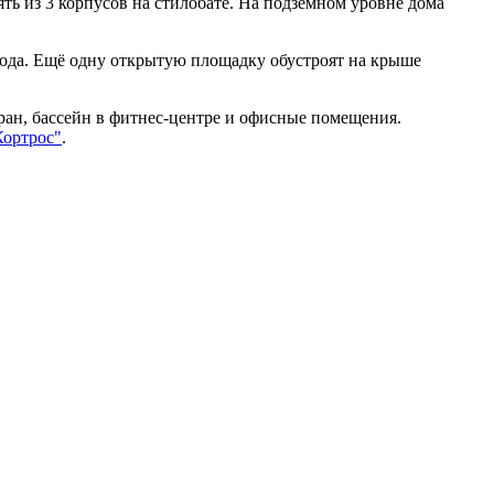
ть из 3 корпусов на стилобате. На подземном уровне дома
рода. Ещё одну открытую площадку обустроят на крыше
ран, бассейн в фитнес-центре и офисные помещения.
Кортрос"
.