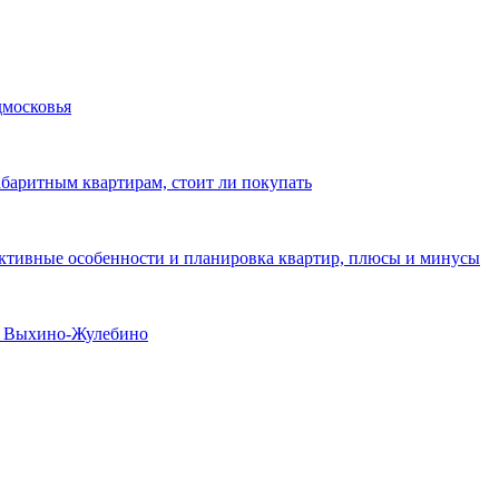
дмосковья
абаритным квартирам, стоит ли покупать
уктивные особенности и планировка квартир, плюсы и минусы
не Выхино-Жулебино