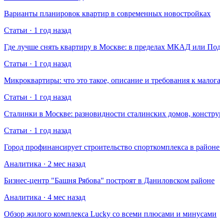
Варианты планировок квартир в современных новостройках
Статьи · 1 год назад
Где лучше снять квартиру в Москве: в пределах МКАД или По
Статьи · 1 год назад
Микроквартиры: что это такое, описание и требования к малог
Статьи · 1 год назад
Сталинки в Москве: разновидности сталинских домов, констр
Статьи · 1 год назад
Город профинансирует строительство спорткомплекса в райо
Аналитика · 2 мес назад
Бизнес-центр "Башня Рябова" построят в Даниловском районе
Аналитика · 4 мес назад
Обзор жилого комплекса Lucky со всеми плюсами и минусами