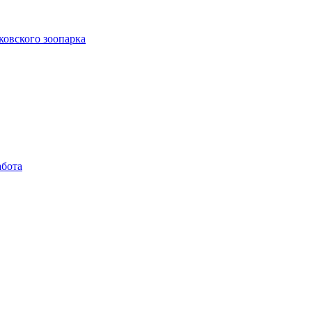
ковского зоопарка
абота