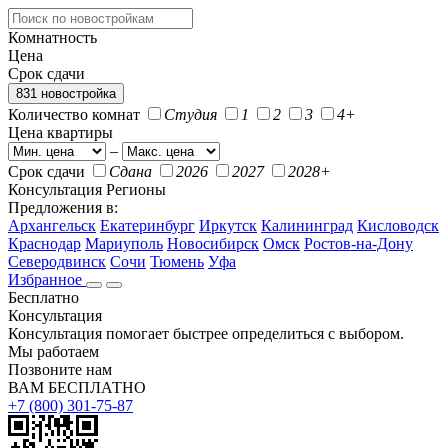
Комнатность
Цена
Срок сдачи
831 новостройка
Количество комнат
Студия
1
2
3
4+
Цена квартиры
–
Срок сдачи
Сдана
2026
2027
2028+
Консультация
Регионы
Предложения в:
Архангельск
Екатеринбург
Иркутск
Калининград
Кисловодск
Краснодар
Мариуполь
Новосибирск
Омск
Ростов-на-Дону
Северодвинск
Сочи
Тюмень
Уфа
Избранное
Бесплатно
Консультация
Консультация помогает быстрее определиться с выбором.
Мы работаем
Позвоните нам
ВАМ БЕСПЛАТНО
+7 (800) 301-75-87