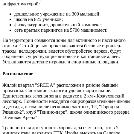
инфраструктурой:
дошкольное учреждение на 300 малышей;
школа на 825 учеников;
физкультурно-оздоровительный комплекс;
сеть крытых паркингов на 5700 машиномест.
На территории создаются зоны для активного и пассивного
отдыха. С этой целью прокладываются беговые и роллер-
трассы, велодорожки, ведется обустройство парков, будут
сохранены существующие липовые и каштановые аллеи.
Устраиваются детские игровые и спортивные площадки.
Расположение
Жилой квартал "SREDA" расположен в районе бывшей
промзоны. Состояние экологии удовлетворительное.
Единственная зеленая зона в радиусе в 2 км - Кожуховский
лесопарк. Поблизости находятся общеобразовательные школы
и детсады, в том числе несколько частных, ТЦ "Город на
Рязанке-2", клуб "Теннис-парк", школа олимпийского резерва
"Ледовая Арена".
Транспортная доступность хорошая, за счет того, что в 5
минутах езды находится ТТК. Чтобы выехать на Садовое