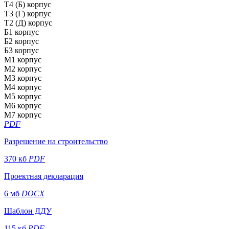
Т4 (Б) корпус
Т3 (Г) корпус
Т2 (Д) корпус
Б1 корпус
Б2 корпус
Б3 корпус
М1 корпус
М2 корпус
М3 корпус
М4 корпус
М5 корпус
М6 корпус
М7 корпус
PDF
Разрешение на строительство
370 кб
PDF
Проектная декларация
6 мб
DOCX
Шаблон ДДУ
115 кб
PDF