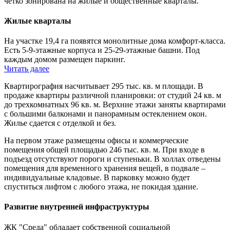
четко зонирована на жилые и общественные кварталы.
Жилые кварталы
На участке 19,4 га появятся монолитные дома комфорт-класса.
Есть 5-9-этажные корпуса и 25-29-этажные башни. Под
каждым домом размещен паркинг.
Читать далее
Квартирография насчитывает 295 тыс. кв. м площади. В
продаже квартиры различной планировки: от студий 24 кв. м
до трехкомнатных 96 кв. м. Верхние этажи заняты квартирами
с большими балконами и панорамным остеклением окон.
Жилье сдается с отделкой и без.
На первом этаже размещены офисы и коммерческие
помещения общей площадью 246 тыс. кв. м. При входе в
подъезд отсутствуют пороги и ступеньки. В холлах отведены
помещения для временного хранения вещей, в подвале –
индивидуальные кладовые. В парковку можно будет
спуститься лифтом с любого этажа, не покидая здание.
Развитие внутренней инфраструктуры
ЖК "Среда" обладает собственной социальной