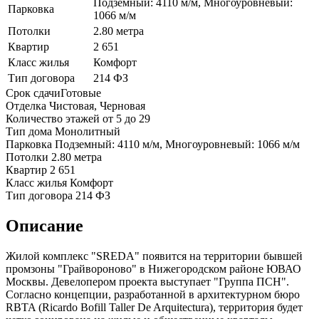
Подземный: 4110 м/м, Многоуровневый:
Парковка
1066 м/м
Потолки
2.80 метра
Квартир
2 651
Класс жилья
Комфорт
Тип договора
214 ФЗ
Срок сдачи
Готовые
Отделка
Чистовая, Черновая
Количество этажей
от 5 до 29
Тип дома
Монолитный
Парковка
Подземный: 4110 м/м, Многоуровневый: 1066 м/м
Потолки
2.80 метра
Квартир
2 651
Класс жилья
Комфорт
Тип договора
214 ФЗ
Описание
Жилой комплекс "SREDA" появится на территории бывшей
промзоны "Грайвороново" в Нижегородском районе ЮВАО
Москвы. Девелопером проекта выступает "Группа ПСН".
Согласно концепции, разработанной в архитектурном бюро
RBTA (Ricardo Bofill Taller De Arquitectura), территория будет