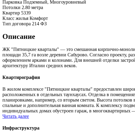
Парковка
Подземный, Многоуровневый
Потолки
2.80 метра
Квартир
5339
Класс жилья
Комфорт
Тип договора
214 ФЗ
Описание
ЖК "Пятницкие кварталы" — это смешанная кирпично-монолитна
площади 35,7 га возле деревни Сабурово. Согласно проекту, р
оформлением арками и колонами. Для внешней отделки застро
архитектуру Италии средних веков.
Квартирография
В жилом комплексе "Пятницкие кварталы" предоставлен широки
расположенных в отдельных таунхаусах. Отделка в помещениях
планировками, например, со вторым светом. Высота потолков в
спальные и дополнительная ванная комната. К комплексу под
индивидуальных домах обустроен гараж, в многоквартирных 
Читать далее
Инфраструктура