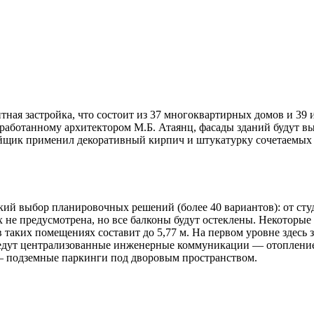
я застройка, что состоит из 37 многоквартирных домов и 39 и
азработанному архитектором М.Б. Атаянц, фасады зданий будут 
йщик применил декоративный кирпич и штукатурку сочетаемых 
й выбор планировочных решений (более 40 вариантов): от студ
 не предусмотрена, но все балконы будут остеклены. Некоторы
 таких помещениях составит до 5,77 м. На первом уровне здесь 
ведут централизованные инженерные коммуникации — отопление
— подземные паркинги под дворовым пространством.