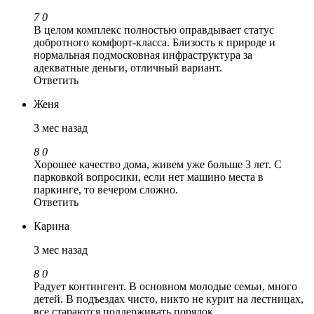
7
0
В целом комплекс полностью оправдывает статус
добротного комфорт-класса. Близость к природе и
нормальная подмосковная инфраструктура за
адекватные деньги, отличный вариант.
Ответить
Женя
3 мес назад
8
0
Хорошее качество дома, живем уже больше 3 лет. С
парковкой вопросики, если нет машино места в
паркинге, то вечером сложно.
Ответить
Карина
3 мес назад
8
0
Радует контингент. В основном молодые семьи, много
детей. В подъездах чисто, никто не курит на лестницах,
все стараются поддерживать порядок.