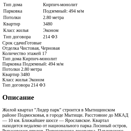
Тип дома
Кирпич-монолит
Парковка
Подземный: 494 м/м
Потолки
2.80 метра
Квартир
3480
Класс жилья
Эконом
Тип договора
214 ФЗ
Срок сдачи
Готовые
Отделка
Чистовая, Черновая
Количество этажей
17
Тип дома
Кирпич-монолит
Парковка
Подземный: 494 м/м
Потолки
2.80 метра
Квартир
3480
Класс жилья
Эконом
Тип договора
214 ФЗ
Описание
Жилой квартал "Лидер парк" строится в Мытищинском
районе Подмосковья, в городе Мытищи. Расстояние до МКАД
— 10 км. Ближайшее шоссе — Ярославское. Квартал
находится недалеко от национального парка Лосиный остров,
Рупасовских прудов, Пироговского лесопарка, Павловского,