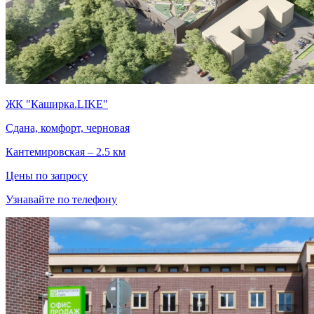
ЖК "Каширка.LIKE"
Сдана, комфорт, черновая
Кантемировская – 2.5 км
Цены по запросу
Узнавайте по телефону