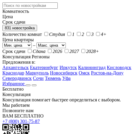
Комнатность
Цена
Срок сдачи
831 новостройка
Количество комнат
Студия
1
2
3
4+
Цена квартиры
–
Срок сдачи
Сдана
2026
2027
2028+
Консультация
Регионы
Предложения в:
Архангельск
Екатеринбург
Иркутск
Калининград
Кисловодск
Краснодар
Мариуполь
Новосибирск
Омск
Ростов-на-Дону
Северодвинск
Сочи
Тюмень
Уфа
Избранное
Бесплатно
Консультация
Консультация помогает быстрее определиться с выбором.
Мы работаем
Позвоните нам
ВАМ БЕСПЛАТНО
+7 (800) 301-75-87